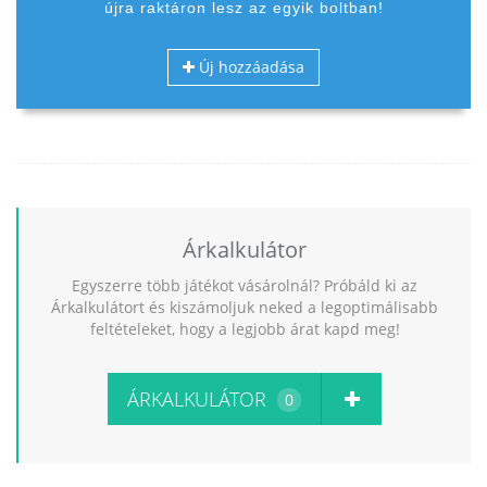
újra raktáron lesz az egyik boltban!
Új hozzáadása
Árkalkulátor
Egyszerre több játékot vásárolnál? Próbáld ki az
Árkalkulátort és kiszámoljuk neked a legoptimálisabb
feltételeket, hogy a legjobb árat kapd meg!
ÁRKALKULÁTOR
0