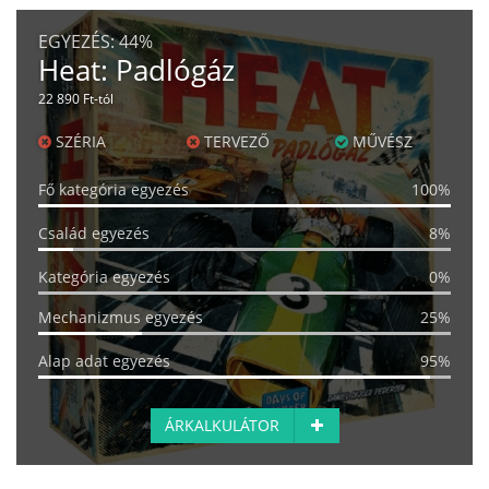
EGYEZÉS:
44%
Heat: Padlógáz
22 890 Ft-tól
SZÉRIA
TERVEZŐ
MŰVÉSZ
Fő kategória egyezés
100%
Család egyezés
8%
Kategória egyezés
0%
Mechanizmus egyezés
25%
Alap adat egyezés
95%
ÁRKALKULÁTOR