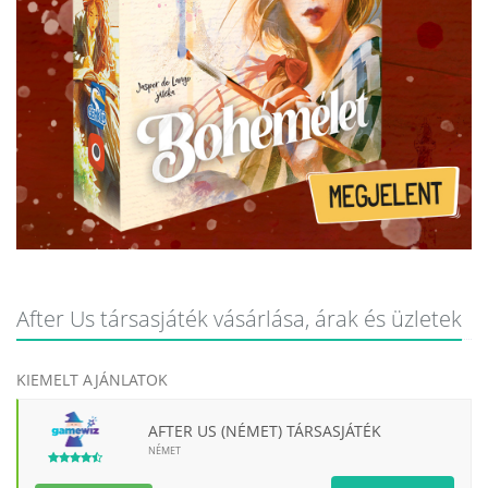
After Us társasjáték vásárlása, árak és üzletek
KIEMELT AJÁNLATOK
AFTER US (NÉMET) TÁRSASJÁTÉK
NÉMET