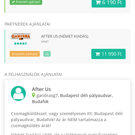
6 190 Ft
Kiemelt ajánlat!
PARTNEREK AJÁNLATAI
AFTER US (NÉMET KIADÁS)
NÉMET
11 990 Ft
értesítés kérhető
új
A FELHASZNÁLÓK AJÁNLATAI
After Us
gandrasg7
, Budapest déli pályaudvar,
Budafok
Csomagküldéssel, vagy személyesen itt: Budapest déli
pályaudvar, Budafok! Az ár NEM tartalmazza a
csomagküldés árát!
Német kiadású játék, de a játékmenet nyelvfüggetlen.