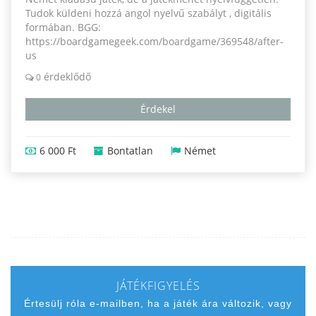
Tudok küldeni hozzá angol nyelvű szabályt , digitális
formában. BGG:
https://boardgamegeek.com/boardgame/369548/after-
us
érdeklődő
0
Érdekel
6 000 Ft
Bontatlan
Német
JÁTÉKFIGYELÉS
Értesülj róla e-mailben, ha a játék ára változik, vagy