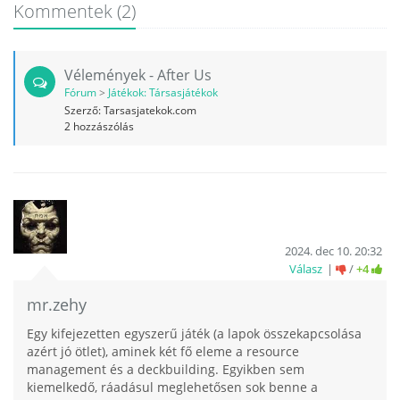
Kommentek
(2)
Vélemények - After Us
Fórum
>
Játékok: Társasjátékok
Szerző:
Tarsasjatekok.com
2
hozzászólás
2024. dec 10. 20:32
Válasz
/
+4
mr.zehy
Egy kifejezetten egyszerű játék (a lapok összekapcsolása
azért jó ötlet), aminek két fő eleme a resource
management és a deckbuilding. Egyikben sem
kiemelkedő, ráadásul meglehetősen sok benne a