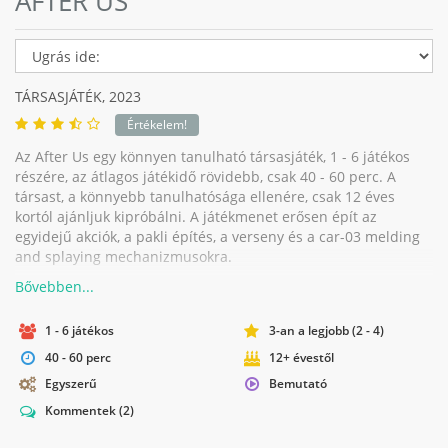
AFTER US
TÁRSASJÁTÉK,
2023
Értékelem!
Az After Us egy könnyen tanulható társasjáték, 1 - 6 játékos
részére, az átlagos játékidő rövidebb, csak 40 - 60 perc. A
társast, a könnyebb tanulhatósága ellenére, csak 12 éves
kortól ajánljuk kipróbálni. A játékmenet erősen épít az
egyidejű akciók, a pakli építés, a verseny és a car-03 melding
and splaying mechanizmusokra.
1 - 6 játékos
3-an a legjobb (2 - 4)
40 - 60 perc
12+ évestől
Egyszerű
Bemutató
Kommentek
(2)