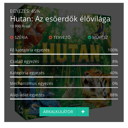
EGYEZÉS:
45%
Hutan: Az esőerdők élővilága
10 990 Ft-tól
SZÉRIA
TERVEZŐ
MŰVÉSZ
Fő kategória egyezés
100%
Család egyezés
8%
Kategória egyezés
40%
Mechanizmus egyezés
0%
Alap adat egyezés
88%
ÁRKALKULÁTOR