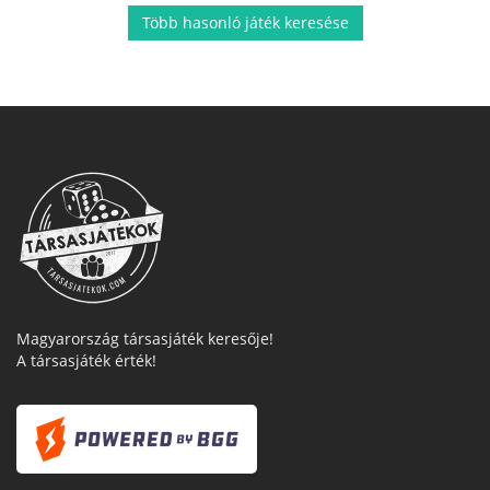
Több hasonló játék keresése
Magyarország társasjáték keresője!
A társasjáték érték!