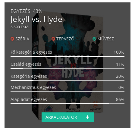
EGYEZÉS:
43%
Jekyll vs. Hyde
6 690 Ft-tól
SZÉRIA
TERVEZŐ
MŰVÉSZ
Fő kategória egyezés
100%
Család egyezés
11%
Kategória egyezés
20%
Mechanizmus egyezés
0%
Alap adat egyezés
86%
ÁRKALKULÁTOR