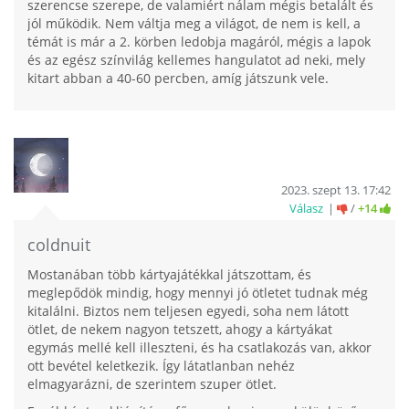
szerencse szerepe, de valamiért nálam mégis betalált és
jól működik. Nem váltja meg a világot, de nem is kell, a
témát is már a 2. körben ledobja magáról, mégis a lapok
és az egész színvilág kellemes hangulatot ad neki, mely
kitart abban a 40-60 percben, amíg játszunk vele.
2023. szept 13. 17:42
Válasz
/
+14
coldnuit
Mostanában több kártyajátékkal játszottam, és
meglepődök mindig, hogy mennyi jó ötletet tudnak még
kitalálni. Biztos nem teljesen egyedi, soha nem látott
ötlet, de nekem nagyon tetszett, ahogy a kártyákat
egymás mellé kell illeszteni, és ha csatlakozás van, akkor
ott bevétel keletkezik. Így látatlanban nehéz
elmagyarázni, de szerintem szuper ötlet.