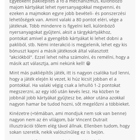
Egyébként pakliépítés a fő a mechanizmus, különböző
majom kártyákat lehet nyersanyagokkal megvenni, és
ezeken a majmokon egyre jobb bevételi- és ponszerzési
lehetőségek van. Amint valaki a 80 pontot eléri, vége a
játéknak. Több mindenre is figyelni kell, különböző
nyersanyagokat gyűjteni, aksit a tárgykártyákhoz,
pontokat amivel a gyengébb kártyákat ki lehet dobni a
pakliból, stb. Némi interakció is megjelenik, lehet egy kis
bónuszt kapni a másik játékosok által választott
"akciókból". Ezzel lehet néha számolni, és remélni, hogy a
másik azt választja, ami nekünk kell! 😁
Mint más pakliépítős játék, itt is nagyon csalóka tud lenni,
hogy a játék elején ki vezet, ki húz kicsit jobban el a
pontokkal. Ha valaki végig csak a lehulló 1-2 pontokat
megszerzni, az egy idő után kevés lesz. Ha közben te
jobbnál jobb kártyákat gyűjtesz be, akkor utána azokkal
nagyon hamar be tudod hozni, sőt megelőzni a többieket.
Kinézetre (+témában, ami mondjuk nem sok van benne)
nagyon nem az én világom, bár Vincent Dutrait
illusztrációi tőlem elég távol állnak. Ellenben tudom, hogy
sokan szeretik, nekik valószínűleg ez is bejön.