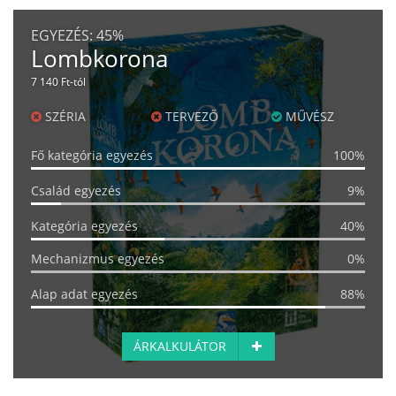
EGYEZÉS:
45%
Lombkorona
7 140 Ft-tól
SZÉRIA
TERVEZŐ
MŰVÉSZ
Fő kategória egyezés
100%
Család egyezés
9%
Kategória egyezés
40%
Mechanizmus egyezés
0%
Alap adat egyezés
88%
ÁRKALKULÁTOR