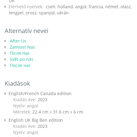
UK
Elérhető nyelvek:
cseh
,
holland
,
angol
,
francia
,
német
,
olasz
,
lengyel
,
orosz
,
spanyol
,
ukrán
Alternatív nevei
After Us
Zamiast Nas
Після Нас
Svět po nás
После нас
Kiadások
English/French Canada edition
Kiadás éve:
2023
Nyelv: angol
Méretek:
22.4 cm
x
31.6 cm
x
6 cm
English UK Big Ben edition
Kiadás éve:
2023
Nyelv: angol