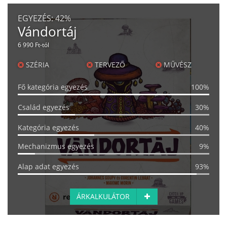
EGYEZÉS:
42%
Vándortáj
6 990 Ft-tól
SZÉRIA
TERVEZŐ
MŰVÉSZ
Fő kategória egyezés
100%
Család egyezés
30%
Kategória egyezés
40%
Mechanizmus egyezés
9%
Alap adat egyezés
93%
ÁRKALKULÁTOR