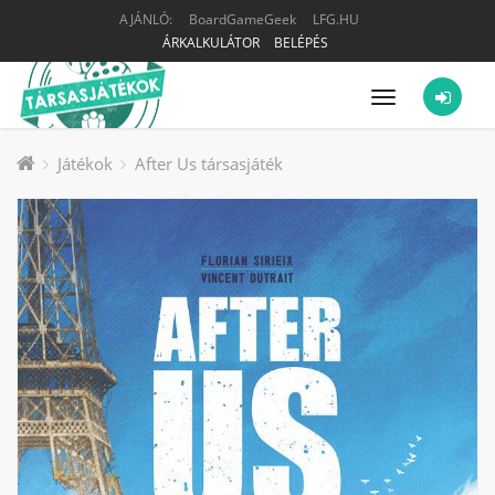
AJÁNLÓ:
BoardGameGeek
LFG.HU
ÁRKALKULÁTOR
BELÉPÉS
Menü
Játékok
After Us társasjáték