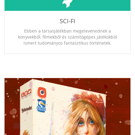
SCI-FI
Ebben a társasjátékban megelevenednek a
könyvekből, filmekből és számítógépes játékokból
ismert tudományos fantasztikus történetek.