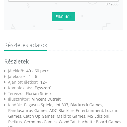
0 / 2000
Elküldés
Részletes adatok
Részletek
Játékidő:
40 - 60 perc
Játékosok:
1 - 6
Ajánlott életkor:
12+
Komplexitás:
Egyszerű
Tervező:
Florian Sirieix
Illusztrátor:
Vincent Dutrait
Kiadók:
Pegasus Spiele
,
Îlot 307
,
Blackrock Games
,
Pandasaurus Games
,
ADC Blackfire Entertainment
,
Lucrum
Games
,
Catch Up Games
,
Maldito Games
,
MS Edizioni
,
Evrikus
,
Geronimo Games
,
WoodCat
,
Hachette Board Games