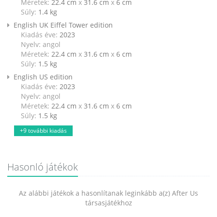
Méretek:
22.4 cm
x
31.6 cm
x
6 cm
Súly:
1.4
kg
English UK Eiffel Tower edition
Kiadás éve:
2023
Nyelv: angol
Méretek:
22.4 cm
x
31.6 cm
x
6 cm
Súly:
1.5
kg
English US edition
Kiadás éve:
2023
Nyelv: angol
Méretek:
22.4 cm
x
31.6 cm
x
6 cm
Súly:
1.5
kg
+9 további kiadás
Hasonló játékok
Az alábbi játékok a hasonlítanak leginkább a(z) After Us
társasjátékhoz