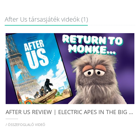
After Us társasjáték videók (1)
AFTER US REVIEW | ELECTRIC APES IN THE BIG CITY
/ ÖSSZEFOGLALÓ VIDEÓ