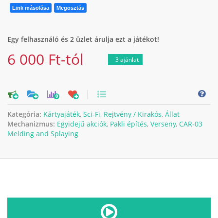
Link másolása
Megosztás
Egy felhasználó és 2 üzlet árulja ezt a játékot!
6 000 Ft-tól
3 ajánlat
0
Kategória:
Kártyajáték
,
Sci-Fi
,
Rejtvény / Kirakós
,
Állat
Mechanizmus:
Egyidejű akciók
,
Pakli építés
,
Verseny
,
CAR-03
Melding and Splaying