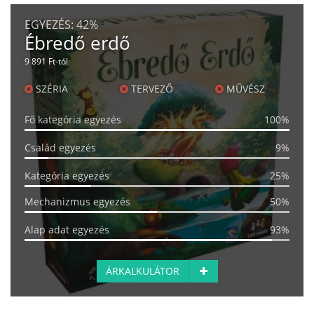
EGYEZÉS:
42%
Ébredő erdő
9 891 Ft-tól
SZÉRIA
TERVEZŐ
MŰVÉSZ
Fő kategória egyezés
100%
Család egyezés
9%
Kategória egyezés
25%
Mechanizmus egyezés
50%
Alap adat egyezés
93%
ÁRKALKULÁTOR