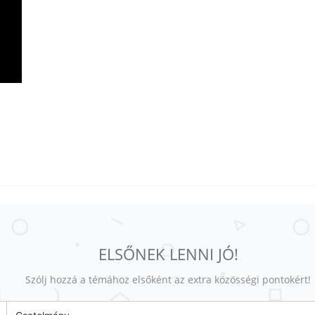
ELSŐNEK LENNI JÓ!
Szólj hozzá a témához elsőként az extra közösségi pontokért!