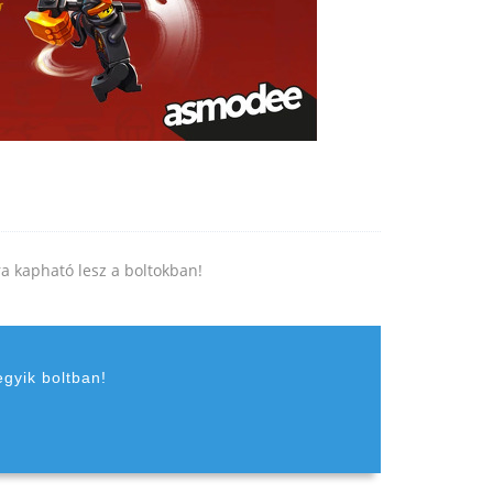
jra kapható lesz a boltokban!
egyik boltban!