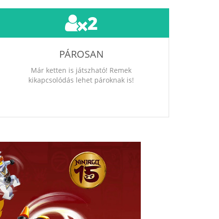
2
PÁROSAN
Már ketten is játszható! Remek
kikapcsolódás lehet pároknak is!