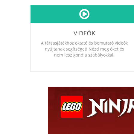
VIDEÓK
A társasjátékhoz oktató és bemutató videók
nyújtanak segítséget! Nézd meg őket és
nem lesz gond a szabályokkal!