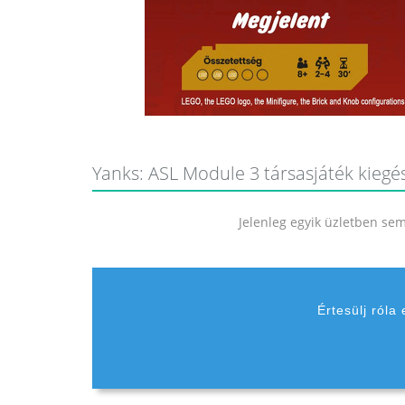
Yanks: ASL Module 3 társasjáték kiegés
Jelenleg egyik üzletben sem 
Értesülj róla