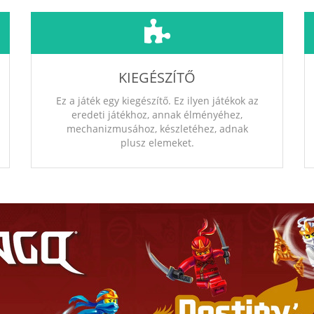
KIEGÉSZÍTŐ
Ez a játék egy kiegészítő. Ez ilyen játékok az
eredeti játékhoz, annak élményéhez,
mechanizmusához, készletéhez, adnak
plusz elemeket.