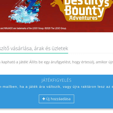
zítő vásárlása, árak és üzletek
kapható a játék! Állíts be egy árufigyelést, hogy értesülj, amikor ú
JÁTÉKFIGYELÉS
 e-mailben, ha a játék ára változik, vagy újra raktáron lesz az 
Új hozzáadása