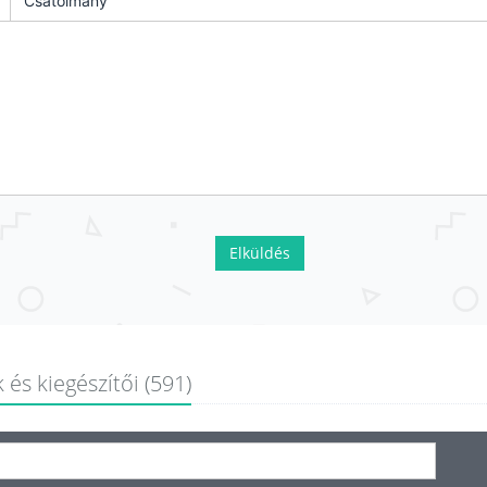
Csatolmány
Elküldés
 és kiegészítői (591)