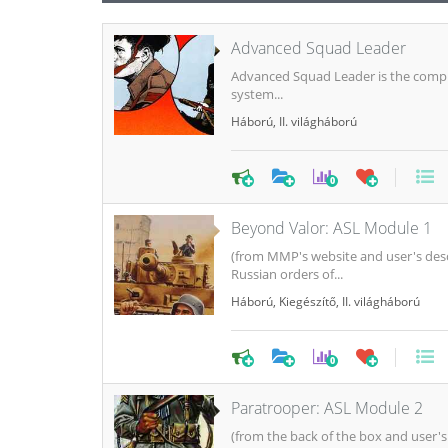
Advanced Squad Leader
Advanced Squad Leader is the complet
system...
Háború
,
II. világháború
0
Beyond Valor: ASL Module 1
(from MMP's website and user's desc
Russian orders of...
Háború
,
Kiegészítő
,
II. világháború
0
Paratrooper: ASL Module 2
(from the back of the box and user's