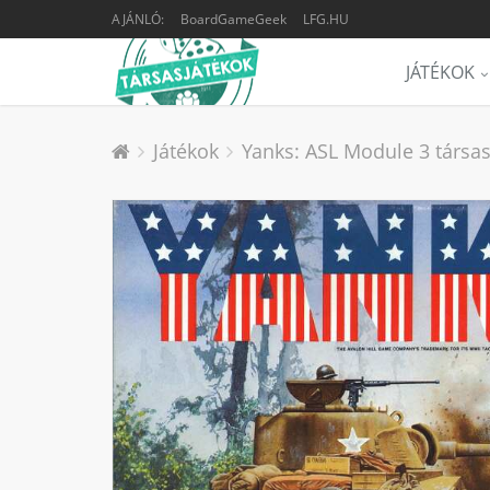
AJÁNLÓ:
BoardGameGeek
LFG.HU
JÁTÉKOK
Játékok
Yanks: ASL Module 3 társas