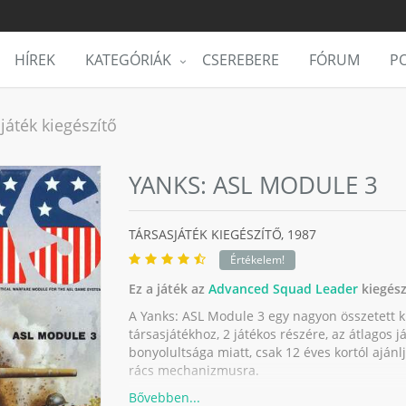
HÍREK
KATEGÓRIÁK
CSEREBERE
FÓRUM
PO
játék kiegészítő
YANKS: ASL MODULE 3
TÁRSASJÁTÉK KIEGÉSZÍTŐ,
1987
Értékelem!
Ez a játék az
Advanced Squad Leader
kiegész
A Yanks: ASL Module 3 egy nagyon összetett 
társasjátékhoz, 2 játékos részére, az átlagos já
bonyolultsága miatt, csak 12 éves kortól ajánl
rács mechanizmusra.