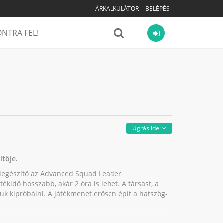
ÁRKALKULÁTOR
BELÉPÉS
NTRA FEL!
Ugrás ide:
ítője.
kiegészítő az Advanced Squad Leader
tékidő hosszabb, akár 2 óra is lehet. A társast, a
juk kipróbálni. A játékmenet erősen épít a hatszög-