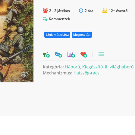
2 - 2 játékos
2 óra
12+ évestől
Kommentek
Link másolása
Megosztás
0
Kategória:
Háború
,
Kiegészítő
,
II. világháború
Mechanizmus:
Hatszög-rács