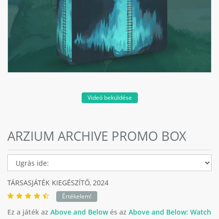
Videó beküldése
ARZIUM ARCHIVE PROMO BOX
TÁRSASJÁTÉK KIEGÉSZÍTŐ,
2024
Értékelem!
Ez a játék az
Above and Below
és az
Above and Below: Watch