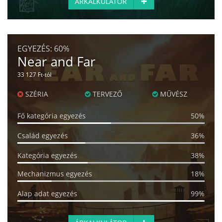
ÁRKALKULÁTOR
EGYEZÉS:
60%
Near and Far
33 127 Ft-tól
SZÉRIA
TERVEZŐ
MŰVÉSZ
Fő kategória egyezés
50%
Család egyezés
36%
Kategória egyezés
38%
Mechanizmus egyezés
18%
Alap adat egyezés
99%