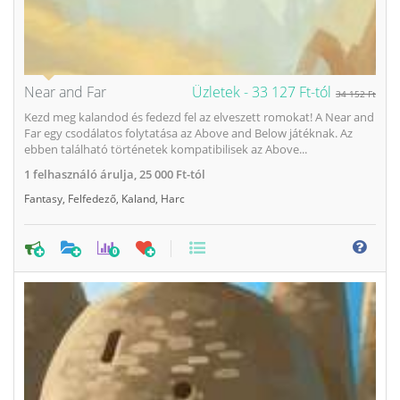
Near and Far
Üzletek -
33 127 Ft-tól
34 152 Ft
Kezd meg kalandod és fedezd fel az elveszett romokat! A Near and
Far egy csodálatos folytatása az Above and Below játéknak. Az
ebben található történetek kompatibilisek az Above...
1
felhasználó árulja,
25 000 Ft-tól
Fantasy
,
Felfedező
,
Kaland
,
Harc
0