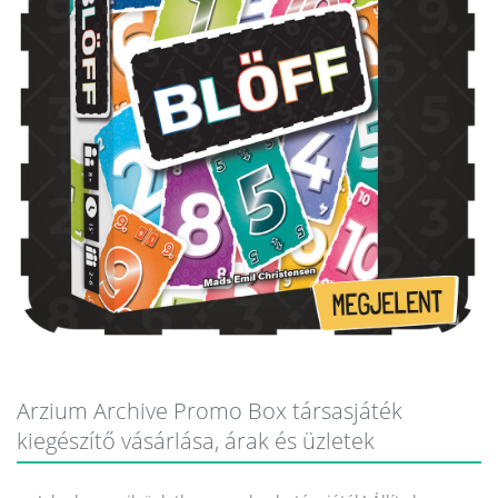
Arzium Archive Promo Box társasjáték
kiegészítő vásárlása, árak és üzletek