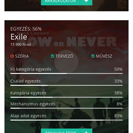
ÁRKALKULÁTOR
EGYEZÉS:
56%
Exile
15 990 Ft-tól
SZÉRIA
TERVEZŐ
MŰVÉSZ
Fő kategória egyezés
50%
Család egyezés
33%
Kategória egyezés
38%
Mechanizmus egyezés
8%
Alap adat egyezés
83%