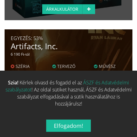
ÁRKALKULÁTOR
EGYEZÉS:
53%
Artifacts, Inc.
6 190 Ft-tól
SZÉRIA
TERVEZŐ
MŰVÉSZ
Fő kategória egyezés
50%
Szia!
Kérlek olvasd és fogadd el az
ÁSZF és Adatvédelmi
szabályzatot
! Az oldal sütiket használ, ÁSZF és Adatvédelmi
Család egyezés
9%
szabályzat elfogadásával a sütik használatához is
hozzájárulsz!
Kategória egyezés
38%
Mechanizmus egyezés
17%
Elfogadom!
Alap adat egyezés
87%