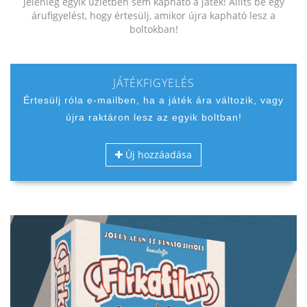
Jelenleg egyik üzletben sem kapható a játék! Állíts be egy
árufigyelést, hogy értesülj, amikor újra kapható lesz a
boltokban!
JÁTÉKFIGYELÉS
Értesülj róla e-mailben, ha a játék ára változik, vagy
újra raktáron lesz az egyik boltban!
Új hozzáadása