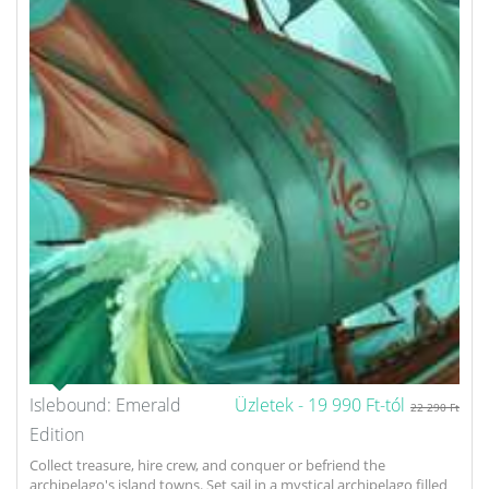
Islebound: Emerald
Üzletek -
19 990 Ft-tól
22 290 Ft
Edition
Collect treasure, hire crew, and conquer or befriend the
archipelago's island towns. Set sail in a mystical archipelago filled