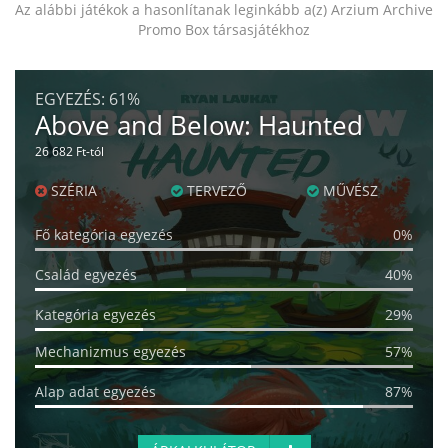
Az alábbi játékok a hasonlítanak leginkább a(z) Arzium Archive
Promo Box társasjátékhoz
EGYEZÉS:
61%
Above and Below: Haunted
26 682 Ft-tól
SZÉRIA
TERVEZŐ
MŰVÉSZ
Fő kategória egyezés
0%
Család egyezés
40%
Kategória egyezés
29%
Mechanizmus egyezés
57%
Alap adat egyezés
87%