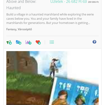
Above and Below:
Üzletek -
26 682 Ft-tól
28 586 Ft
Haunted
Build a village in a haunted marshland while exploring the eerie
caves below you. You and your family have lived in the
marshlands for generations. But your hometown is getting...
Fantasy
,
Városépítő
0