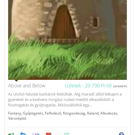
Above and Below
Üzletek -
20 790 Ft-tól
22 690 Ft
Az utolsó faludat barbárok feldúlták. Alig maradt időd felkapni a
gyereket és a kedvenc horgász rudad mielőtt elkezdődött a
fosztogatás és gyújtogatás. Átkószálódtál egy...
Fantasy
,
Gyűjtögetés
,
Felfedező
,
Közgazdaság
,
Kaland
,
Alkudozás
,
Városépítő