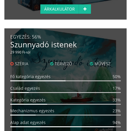
ÁRKALKULÁTOR
EGYEZÉS:
56%
Szunnyadó istenek
29 990 Ft-tól
SZÉRIA
TERVEZŐ
MŰVÉSZ
Fő kategória egyezés
50%
Család egyezés
17%
Kategória egyezés
33%
Mechanizmus egyezés
23%
Alap adat egyezés
94%