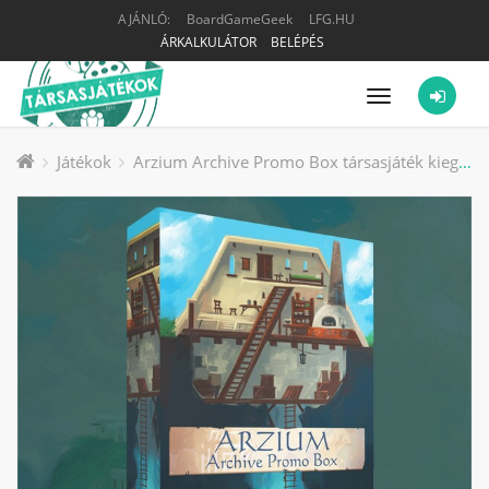
AJÁNLÓ:
BoardGameGeek
LFG.HU
ÁRKALKULÁTOR
BELÉPÉS
Menü
Játékok
Arzium Archive Promo Box társasjáték kiegészítő