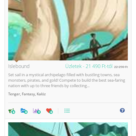
Islebound
Üzletek -
21 490 Ft-tól
22 290 Ft
Set sail in a mystical archipelago filled with bustling towns, sea
monsters, pirates, and gold! Compete to build the best sea-faring
nation with up to three friends by collecting...
Tenger
,
Fantasy
,
Kalóz
0