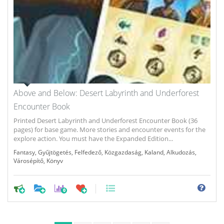
Above and Below: Desert Labyrinth and Underforest
Encounter Book
Printed Desert Labyrinth and Underforest Encounter Book (36
pages) for base game. More stories and encounter events for the
explore action. You must have the Expanded Edition...
Fantasy
,
Gyűjtögetés
,
Felfedező
,
Közgazdaság
,
Kaland
,
Alkudozás
,
Városépítő
,
Könyv
0