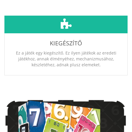
KIEGÉSZÍTŐ
Ez a játék egy kiegészítő. Ez ilyen játékok az eredeti
játékhoz, annak élményéhez, mechanizmusához,
készletéhez, adnak plusz elemeket.