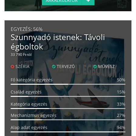
ÁRKALKULÁTOR
EGYEZÉS:
56%
Szunnyadó istenek: Távoli
égboltok
33 790 Ft-tól
SZÉRIA
TERVEZŐ
MŰVÉSZ
Fő kategória egyezés
50%
Család egyezés
15%
Kategória egyezés
33%
Mechanizmus egyezés
27%
Alap adat egyezés
94%