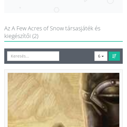
Az A Few Acres of Snow társasjáték és
kiegészítői (2)
6