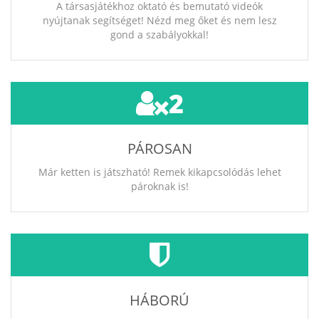
A társasjátékhoz oktató és bemutató videók
nyújtanak segítséget! Nézd meg őket és nem lesz
gond a szabályokkal!
2
PÁROSAN
Már ketten is játszható! Remek kikapcsolódás lehet
pároknak is!
HÁBORÚ