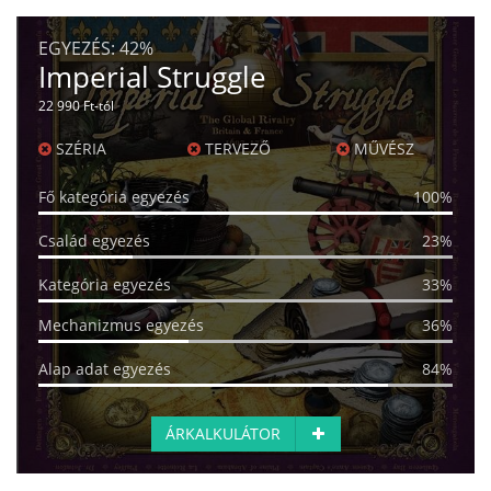
EGYEZÉS:
42%
Imperial Struggle
22 990 Ft-tól
SZÉRIA
TERVEZŐ
MŰVÉSZ
Fő kategória egyezés
100%
Család egyezés
23%
Kategória egyezés
33%
Mechanizmus egyezés
36%
Alap adat egyezés
84%
ÁRKALKULÁTOR