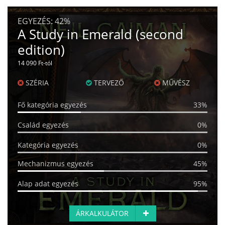
EGYEZÉS:
42%
A Study in Emerald (second
edition)
14 090 Ft-tól
SZÉRIA
TERVEZŐ
MŰVÉSZ
Fő kategória egyezés
33%
Család egyezés
0%
Kategória egyezés
0%
Mechanizmus egyezés
45%
Alap adat egyezés
95%
ÁRKALKULÁTOR