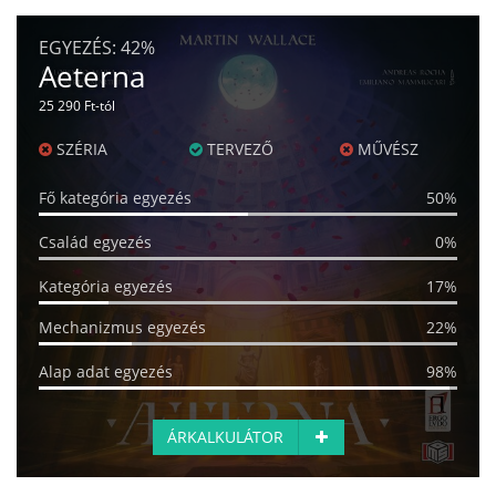
EGYEZÉS:
42%
Aeterna
25 290 Ft-tól
SZÉRIA
TERVEZŐ
MŰVÉSZ
Fő kategória egyezés
50%
Család egyezés
0%
Kategória egyezés
17%
Mechanizmus egyezés
22%
Alap adat egyezés
98%
ÁRKALKULÁTOR