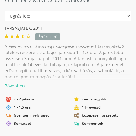
TÁRSASJÁTÉK,
2011
Értékelem!
A Few Acres of Snow egy közepesen összetett társasjáték, 2
játékos részére, az átlagos játékidő 1 - 1.5 óra. A játék több,
összesen 3 díjat kapott 2011-ben. A társast, a bonyolultsága
miatt, csak 14 éves kortól ajánljuk kipróbálni. A játékmenet
erősen épít a pakli tervezés, a kártya húzás, a szimuláció, a
pontról pontra mozgás és a terület...
2 - 2 játékos
2-en a legjobb
1 - 1.5 óra
14+ évestől
Gyengén nyelvfüggő
Közepesen összetett
Bemutató
Kommentek