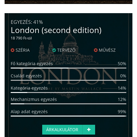
EGYEZÉS:
41%
London (second edition)
18 790 Ft-tól
SZÉRIA
TERVEZŐ
MŰVÉSZ
Fő kategória egyezés
50%
Család egyezés
0%
Kategória egyezés
14%
Mechanizmus egyezés
12%
Alap adat egyezés
99%
ÁRKALKULÁTOR