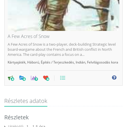
A Few Acres of Snow
A Few Acres of Snow is a two-player, deck-building Strategic level
board-wargame about the French and British conflict in North
America. The card-play contains a focus on a...
Kártyajáték
,
Háború
,
Építés / Terjeszkedés
,
Indián
,
Felvilágosodás kora
0
Részletes adatok
Részletek
Játékidő:
1 - 1.5 óra