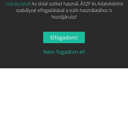
szabályzatot
! Az oldal sütiket használ, ÁSZF és Adatvédelmi
szabályzat elfogadásával a sütik használatához is
hozzájárulsz!
Legnépszerűbb
Elfogadom!
Hasznos linkek
Nem fogadom el!
REGISZTRÁCIÓ
ELFELEJTETT JELSZÓ
RÓLUNK
ÁSZF ÉS ADATVÉDELMI SZABÁLYZAT
ÜZLETEKNEK SZÁNT SZOLGÁLTATÁSOK
MÉDIAAJÁNLAT
Kapcsolat