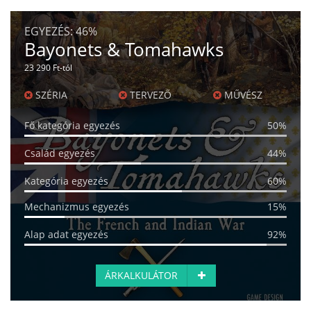
EGYEZÉS:
46%
Bayonets & Tomahawks
23 290 Ft-tól
SZÉRIA
TERVEZŐ
MŰVÉSZ
Fő kategória egyezés
50%
Család egyezés
44%
Kategória egyezés
60%
Mechanizmus egyezés
15%
Alap adat egyezés
92%
ÁRKALKULÁTOR