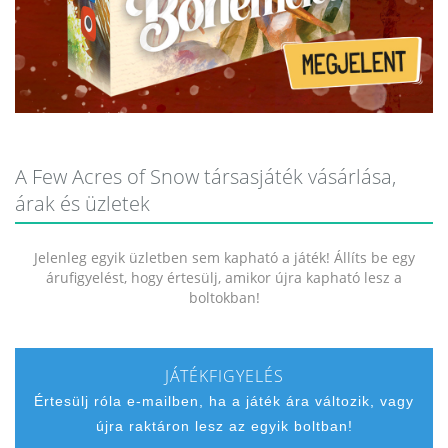
A Few Acres of Snow társasjáték vásárlása,
árak és üzletek
Jelenleg egyik üzletben sem kapható a játék! Állíts be egy
árufigyelést, hogy értesülj, amikor újra kapható lesz a
boltokban!
JÁTÉKFIGYELÉS
Értesülj róla e-mailben, ha a játék ára változik, vagy
újra raktáron lesz az egyik boltban!