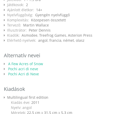
Játékosok:
2
Ajánlott életkor:
14+
Nyelvfüggőség:
Gyengén nyelvfüggő
Komplexitás:
Közepesen összetett
Tervező:
Martin Wallace
Illusztrátor:
Peter Dennis
Kiadók:
Asmodee
,
Treefrog Games
,
Asterion Press
Elérhető nyelvek:
angol
,
francia
,
német
,
olasz
Alternatív nevei
A Few Acres of Snow
Pochi acri di neve
Pochi Acri di Neve
Kiadások
Multilingual first edition
Kiadás éve:
2011
Nyelv: angol
Méretek:
22.5 cm
x
31.5 cm
x
5.3 cm