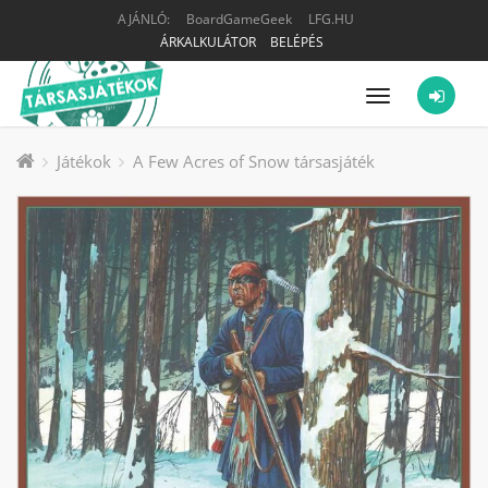
AJÁNLÓ:
BoardGameGeek
LFG.HU
ÁRKALKULÁTOR
BELÉPÉS
Menü
Játékok
A Few Acres of Snow társasjáték