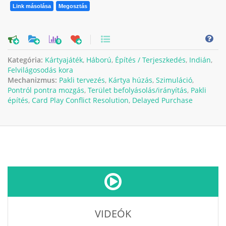
Link másolása
Megosztás
0
Kategória:
Kártyajáték
,
Háború
,
Építés / Terjeszkedés
,
Indián
,
Felvilágosodás kora
Mechanizmus:
Pakli tervezés
,
Kártya húzás
,
Szimuláció
,
Pontról pontra mozgás
,
Terület befolyásolás/irányítás
,
Pakli
építés
,
Card Play Conflict Resolution
,
Delayed Purchase
VIDEÓK