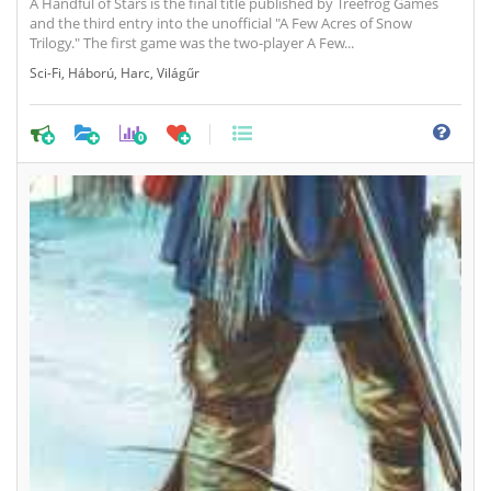
A Handful of Stars is the final title published by Treefrog Games
and the third entry into the unofficial "A Few Acres of Snow
Trilogy." The first game was the two-player A Few...
Sci-Fi
,
Háború
,
Harc
,
Világűr
0