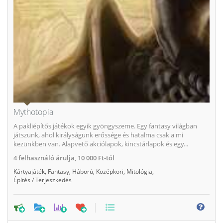
Mythotopia
A pakliépítős játékok egyik gyöngyszeme. Egy fantasy világban
játszunk, ahol királyságunk erőssége és hatalma csak a mi
kezünkben van. Alapvető akciólapok, kincstárlapok és egy...
4
felhasználó árulja,
10 000 Ft-tól
Kártyajáték
,
Fantasy
,
Háború
,
Középkori
,
Mitológia
,
Építés / Terjeszkedés
0