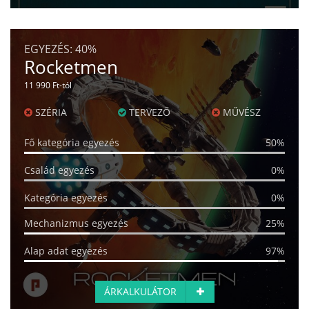
EGYEZÉS:
40%
Rocketmen
11 990 Ft-tól
SZÉRIA
TERVEZŐ
MŰVÉSZ
Fő kategória egyezés
50%
Család egyezés
0%
Kategória egyezés
0%
Mechanizmus egyezés
25%
Alap adat egyezés
97%
ÁRKALKULÁTOR