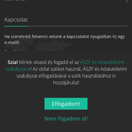
Kapcsolat
Ha szeretnéd felvenni velünk a kapcsolatot nyugodtan írj egy
e-mailt!
Email:
info@tarsasjatekok.com
Szia!
Kérlek olvasd és fogadd el az
ÁSZF és Adatvédelmi
szabályzatot
! Az oldal sütiket használ, ÁSZF és Adatvédelmi
szabályzat elfogadásával a sütik használatához is
hozzájárulsz!
Elfogadom!
2026 © Minden jog fenntarva.
A játékokhoz kapcsolódó adatok
és indexképek jelentős része a
BoardGameGeek
oldaláról
Nem fogadom el!
származnak!