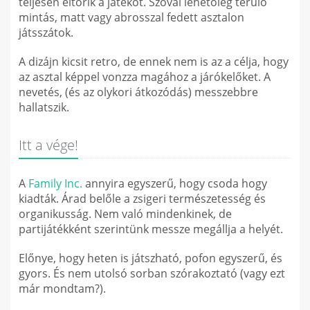
teljesen eltörik a játékot. Szóval lehetőleg terülő
mintás, matt vagy abrosszal fedett asztalon
játsszátok.
A dizájn kicsit retro, de ennek nem is az a célja, hogy
az asztal képpel vonzza magához a járókelőket. A
nevetés, (és az olykori átkozódás) messzebbre
hallatszik.
Itt a vége!
A
Family Inc.
annyira egyszerű, hogy csoda hogy
kiadták. Árad belőle a zsigeri természetesség és
organikusság. Nem való mindenkinek, de
partijátékként szerintünk messze megállja a helyét.
Előnye, hogy heten is játszható, pofon egyszerű, és
gyors. És nem utolsó sorban szórakoztató (vagy ezt
már mondtam?).