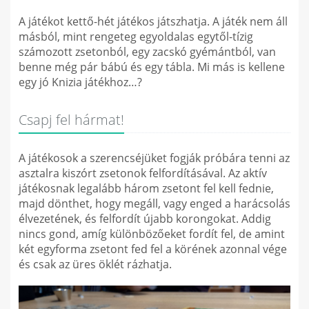
A játékot kettő-hét játékos játszhatja. A játék nem áll
másból, mint rengeteg egyoldalas egytől-tízig
számozott zsetonból, egy zacskó gyémántból, van
benne még pár bábú és egy tábla. Mi más is kellene
egy jó Knizia játékhoz…?
Csapj fel hármat!
A játékosok a szerencséjüket fogják próbára tenni az
asztalra kiszórt zsetonok felfordításával. Az aktív
játékosnak legalább három zsetont fel kell fednie,
majd dönthet, hogy megáll, vagy enged a harácsolás
élvezetének, és felfordít újabb korongokat. Addig
nincs gond, amíg különbözőeket fordít fel, de amint
két egyforma zsetont fed fel a körének azonnal vége
és csak az üres öklét rázhatja.