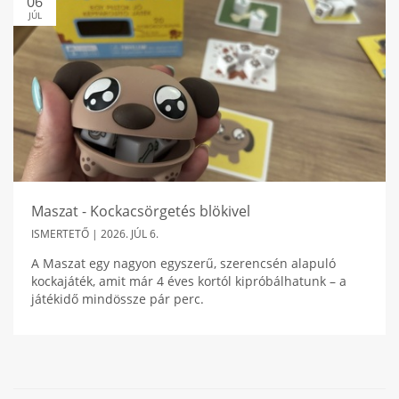
06
JÚL
Maszat - Kockacsörgetés blökivel
ISMERTETŐ |
2026. JÚL 6.
A Maszat egy nagyon egyszerű, szerencsén alapuló
kockajáték, amit már 4 éves kortól kipróbálhatunk – a
játékidő mindössze pár perc.