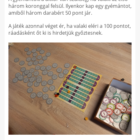
három koronggal felsül. Ilyenkor kap egy gyémántot,
amiből három darabért 50 pont jár.
A játék azonnal véget ér, ha valaki eléri a 100 pontot,
ráadásként őt ki is hirdetjük győztesnek.