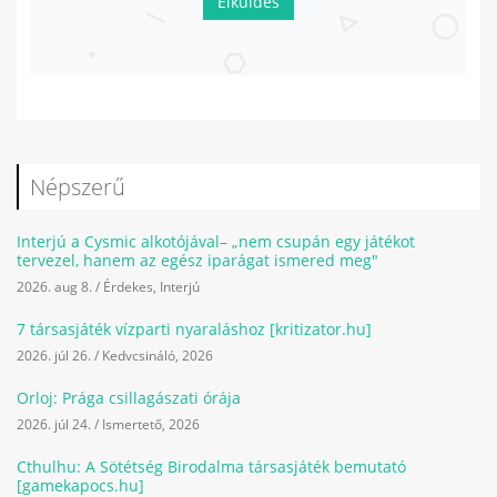
Elküldés
Népszerű
Interjú a Cysmic alkotójával– „nem csupán egy játékot
tervezel, hanem az egész iparágat ismered meg"
2026. aug 8.
/
Érdekes
,
Interjú
7 társasjáték vízparti nyaraláshoz [kritizator.hu]
2026. júl 26.
/
Kedvcsináló
,
2026
Orloj: Prága csillagászati órája
2026. júl 24.
/
Ismertető
,
2026
Cthulhu: A Sötétség Birodalma társasjáték bemutató
[gamekapocs.hu]