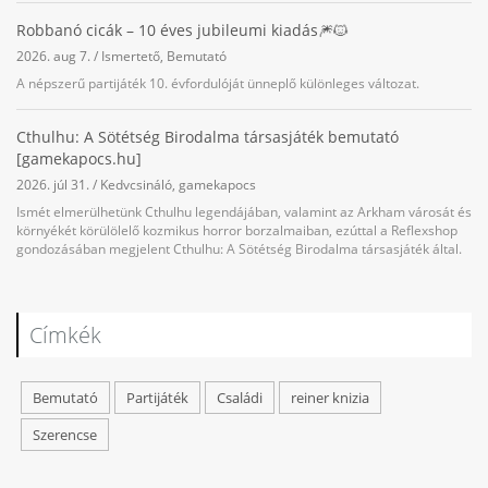
Robbanó cicák – 10 éves jubileumi kiadás🎆🐱
2026. aug 7.
/
Ismertető
,
Bemutató
A népszerű partijáték 10. évfordulóját ünneplő különleges változat.
Cthulhu: A Sötétség Birodalma társasjáték bemutató
[gamekapocs.hu]
2026. júl 31.
/
Kedvcsináló
,
gamekapocs
Ismét elmerülhetünk Cthulhu legendájában, valamint az Arkham városát és
környékét körülölelő kozmikus horror borzalmaiban, ezúttal a Reflexshop
gondozásában megjelent Cthulhu: A Sötétség Birodalma társasjáték által.
Címkék
Bemutató
Partijáték
Családi
reiner knizia
Szerencse