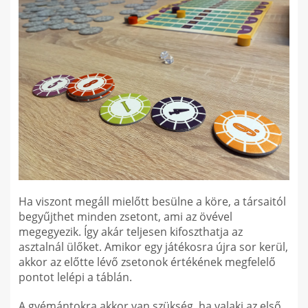
Ha viszont megáll mielőtt besülne a köre, a társaitól
begyűjthet minden zsetont, ami az övével
megegyezik. Így akár teljesen kifoszthatja az
asztalnál ülőket. Amikor egy játékosra újra sor kerül,
akkor az előtte lévő zsetonok értékének megfelelő
pontot lelépi a táblán.
A gyémántokra akkor van szükség, ha valaki az első