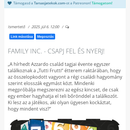
Támogasd a
Tarsasjatekok.com
-ot a Patreonon!
Támogatom!
Ismertető
2025. júl 6. 12:00
Link másolása
Megosztás
FAMILY INC. - CSAPJ FEL ÉS NYERJ!
„A hírhedt Azzardo család tagjai évente egyszer
találkoznak a „Tutti Frutti” étterem raktárában, hogy
az összelopkodott vagyont a régi családi hagyomány
szerint elosszák egymást közt. Mindenki
megpróbálja megszerezni az egész kincset, de csak
egy ember hagyhatja el teli bőrönddel a találkozót.
Ki lesz az a játékos, aki olyan ügyesen kockáztat,
hogy mindent visz?”