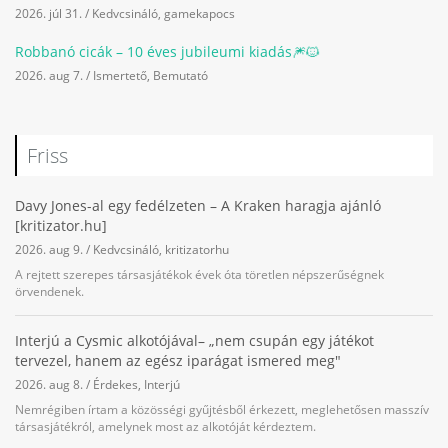
2026. júl 31.
/
Kedvcsináló
,
gamekapocs
Robbanó cicák – 10 éves jubileumi kiadás🎆🐱
2026. aug 7.
/
Ismertető
,
Bemutató
Friss
Davy Jones-al egy fedélzeten – A Kraken haragja ajánló
[kritizator.hu]
2026. aug 9.
/
Kedvcsináló
,
kritizatorhu
A rejtett szerepes társasjátékok évek óta töretlen népszerűségnek
örvendenek.
Interjú a Cysmic alkotójával– „nem csupán egy játékot
tervezel, hanem az egész iparágat ismered meg"
2026. aug 8.
/
Érdekes
,
Interjú
Nemrégiben írtam a közösségi gyűjtésből érkezett, meglehetősen masszív
társasjátékról, amelynek most az alkotóját kérdeztem.