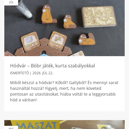
JÚL
Hódvár – Bóbr játék, kurta szabályokkal
ISMERTETŐ |
2026. JÚL 22.
Miből készül a hódvár? Kőből? Gallyból? És mennyi sarat
használtál hozzá? Figyelj, mert, ha nem követed
pontosan az utasításokat, hiába voltál te a leggyorsabb
hód a várban!