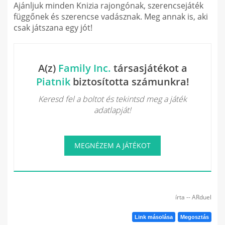
Ajánljuk minden Knizia rajongónak, szerencsejáték
függőnek és szerencse vadásznak. Meg annak is, aki
csak játszana egy jót!
A(z)
Family Inc.
társasjátékot a
Piatnik
biztosította számunkra!
Keresd fel a boltot és tekintsd meg a játék
adatlapját!
MEGNÉZEM A JÁTÉKOT
írta -- ARduel
Link másolása
Megosztás