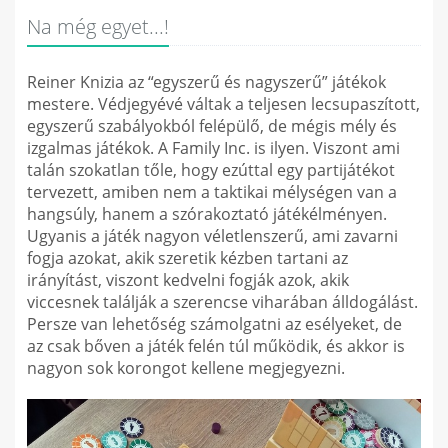
Na még egyet...!
Reiner Knizia az “egyszerű és nagyszerű” játékok
mestere. Védjegyévé váltak a teljesen lecsupaszított,
egyszerű szabályokból felépülő, de mégis mély és
izgalmas játékok. A Family Inc. is ilyen. Viszont ami
talán szokatlan tőle, hogy ezúttal egy partijátékot
tervezett, amiben nem a taktikai mélységen van a
hangsúly, hanem a szórakoztató játékélményen.
Ugyanis a játék nagyon véletlenszerű, ami zavarni
fogja azokat, akik szeretik kézben tartani az
irányítást, viszont kedvelni fogják azok, akik
viccesnek találják a szerencse viharában álldogálást.
Persze van lehetőség számolgatni az esélyeket, de
az csak bőven a játék felén túl működik, és akkor is
nagyon sok korongot kellene megjegyezni.