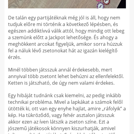
De talán egy partijátéknak még jól is áll, hogy nem
tudjuk előre mi történik a következő lépésben, és
egészen addiktívvá válik attól, hogy mindig ott lebeg
a szemünk előtt a Jackpot lehetősége. És ahogy a
meghökkent arcokat figyeljük, amikor sorra húzzuk
fel a náluk lévő zsetonokat hát az igazán kielégítő
érzés.
Minél többen játsszuk annál érdekesebb, mert
annyival több zsetont lehet behúzni az ellenfelektől.
Ketten is játszható, de úgy nem valami érdekes.
Egy hibáját tudnánk csak kiemelni, az pedig inkább
technikai probléma. Mivel a lapkákat a számok felől
ütötték ki, ott van egy enyhe hajlat, amire „ráfolyik” a
kép. Ha tükröződő, vagy fehér asztalon játsszuk
akkor ezen az íven látszik a zseton színe. Ezt a
jószemű játékosok könnyen kiszurhatják, amivel