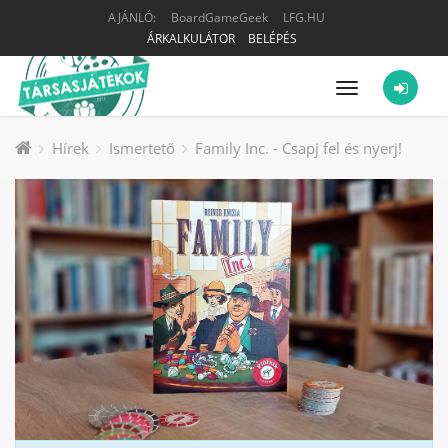
AJÁNLÓ:
BoardGameGeek
LFG.HU
ÁRKALKULÁTOR
BELÉPÉS
Menü
Hírek
Ismertető
Family Inc. - Csapj fel és nyerj!