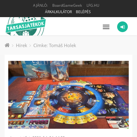
AJÁNLÓ:
BoardGameGeek
LFG.HU
ÁRKALKULÁTOR
BELÉPÉS
Menü
Hírek
Címke: Tomáš Holek