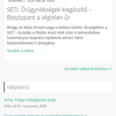
Ismertető
2026. feb 24. 14:00
SETI: Űrügynökségek kiegészítő –
Beszippant a végtelen űr
Ahogy az Ada’s Dream vagy a Galileo Galilei, lényegében a
SETI – Kutatás a földön kívüli élet után is kimondottan
tudományos alapokra építkezik, ehhez némi
fantasztikumot is delegálva.
Tovább a cikkre
Korábbi cikkek betöltése >>
Népszerű
Orloj: Prága csillagászati órája
2026. júl 24.
/
Ismertető
,
2026
7 társasjáték vízparti nyaraláshoz [kritizator.hu]