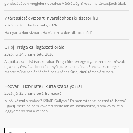
gondozásában megjelent Cthulhu: A Sötétség Birodalma társasjáték által.
7 társasjáték vízparti nyaraláshoz [kritizator.hu]
2026. júl 26.
/
Kedvcsináló
,
2026
Ha nyár, akkor vízpart. Ha vízpart, akkor kikapcsolódás..
Orloj: Prága csillagászati órája
2026. júl 24.
/
Ismertető
,
2026
A gótikus katedrálisok korában Prága főterén egy olyan szerkezet készült
el, amely évszázadokon át lenyűgözte az utazókat. Ennek a különleges
mesterműnek az építését élhetjük át az Orloj című társasjátékban.
Hódvár – Bóbr játék, kurta szabályokkal
2026. júl 22.
/
Ismertető
,
Bemutató
Miből készül a hódvár? Kőből? Gallyból? És mennyi sarat használtál hozzá?
Figyelj, mert, ha nem követed pontosan az utasításokat, hiába voltál te a
leggyorsabb hód a várban!