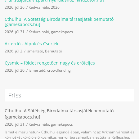
2026. júl 26.
/
Kedvcsináló
,
2026
Cthulhu: A Sötétség Birodalma társasjáték bemutató
[gamekapocs.hu]
2026. júl 31.
/
Kedvcsináló
,
gamekapocs
Az erdő - Alpok és Cserjék
2026. júl 2.
/
Ismertető
,
Bemutató
Cysmic – földet rengetően nagy és erőteljes
2026. júl 20.
/
Ismertető
,
crowdfunding
Friss
Cthulhu: A Sötétség Birodalma társasjáték bemutató
[gamekapocs.hu]
2026. júl 31.
/
Kedvcsináló
,
gamekapocs
Ismét elmerülhetünk Cthulhu legendájában, valamint az Arkham városát és
környékét körülölelő kozmikus horror borzalmaiban, ezúttal a Reflexshop