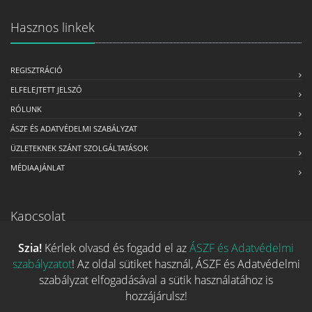
Hasznos linkek
REGISZTRÁCIÓ
ELFELEJTETT JELSZÓ
RÓLUNK
ÁSZF ÉS ADATVÉDELMI SZABÁLYZAT
ÜZLETEKNEK SZÁNT SZOLGÁLTATÁSOK
MÉDIAAJÁNLAT
Kapcsolat
Szia!
Kérlek olvasd és fogadd el az
ÁSZF és Adatvédelmi
Ha szeretnéd felvenni velünk a kapcsolatot nyugodtan írj egy
szabályzatot
! Az oldal sütiket használ, ÁSZF és Adatvédelmi
e-mailt!
szabályzat elfogadásával a sütik használatához is
Email:
info@tarsasjatekok.com
hozzájárulsz!