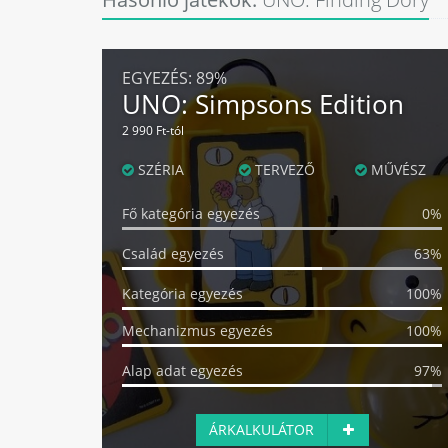
EGYEZÉS:
89%
UNO: Simpsons Edition
2 990 Ft-tól
SZÉRIA
TERVEZŐ
MŰVÉSZ
Fő kategória egyezés
0%
Család egyezés
63%
Kategória egyezés
100%
Mechanizmus egyezés
100%
Alap adat egyezés
97%
ÁRKALKULÁTOR