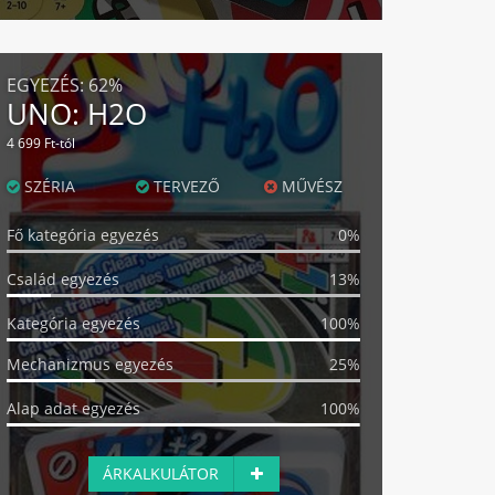
EGYEZÉS:
62%
UNO: H2O
4 699 Ft-tól
SZÉRIA
TERVEZŐ
MŰVÉSZ
Fő kategória egyezés
0%
Család egyezés
13%
Kategória egyezés
100%
Mechanizmus egyezés
25%
Alap adat egyezés
100%
ÁRKALKULÁTOR