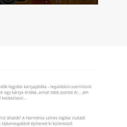
idők legjobb kártyajátéka - legalábbis szerintünk
b egy kártya értéke, annál több pontot ér... ám
 kockáztass!...
nű állatok? A Harmónia színes logikai családi
ok tájkorongokból építenek ki különböző