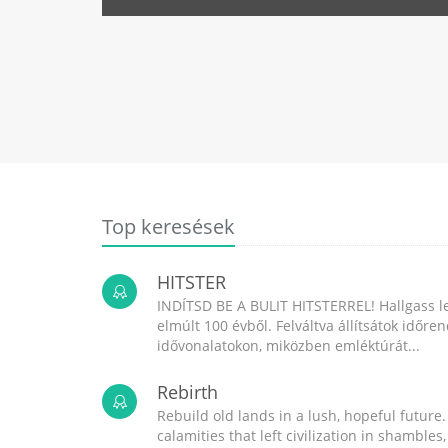
Top keresések
HITSTER
INDÍTSD BE A BULIT HITSTERREL! Hallgass l
elmúlt 100 évből. Felváltva állítsátok időr
idővonalatokon, miközben emléktúrát...
Rebirth
Rebuild old lands in a lush, hopeful future.
calamities that left civilization in shambles