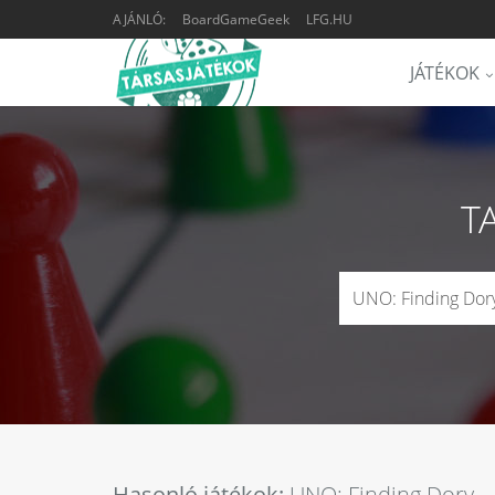
AJÁNLÓ:
BoardGameGeek
LFG.HU
JÁTÉKOK
T
Hasonló játékok:
UNO: Finding Dory