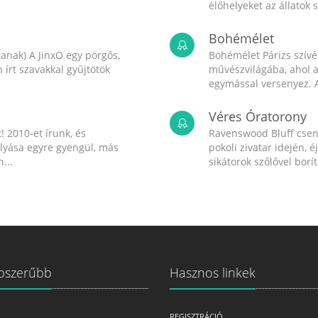
élőhelyeket az állatok 
Bohémélet
anak) A JinxO egy pörgős,
Bohémélet Párizs szív
írt szavakkal gyűjtötök
művészvilágába, ahol a
egymással versenyez. A
Véres Óratorony
! 2010-et írunk, és
Ravenswood Bluff csend
olyása egyre gyengül, más
pokoli zivatar idején, é
...
sikátorok szőlővel boríto
pszerűbb
Hasznos linkek
REGISZTRÁCIÓ