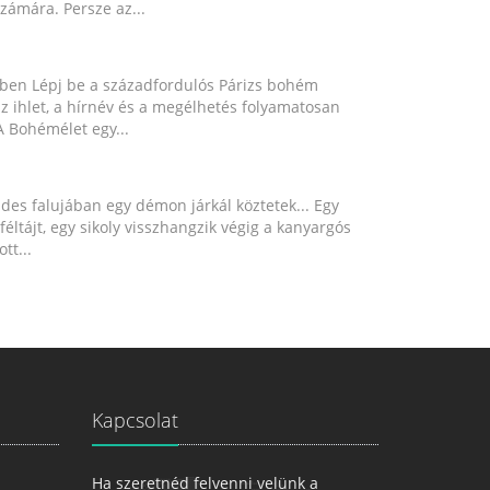
számára. Persze az...
ében Lépj be a századfordulós Párizs bohém
z ihlet, a hírnév és a megélhetés folyamatosan
 Bohémélet egy...
es falujában egy démon járkál köztetek... Egy
jféltájt, egy sikoly visszhangzik végig a kanyargós
tt...
Kapcsolat
Ha szeretnéd felvenni velünk a