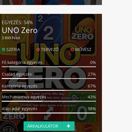
EGYEZÉS:
54%
UNO Zero
3 899 Ft-tól
SZÉRIA
TERVEZŐ
MŰVÉSZ
Fő kategória egyezés
0%
Család egyezés
27%
Kategória egyezés
67%
Mechanizmus egyezés
43%
Alap adat egyezés
98%
ÁRKALKULÁTOR