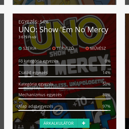
EGYEZÉS:
54%
UNO: Show 'Em No Mercy
3 679 Ft-tól
SZÉRIA
TERVEZŐ
MŰVÉSZ
Fő kategória egyezés
0%
Család egyezés
14%
Kategória egyezés
50%
Mechanizmus egyezés
80%
Alap adat egyezés
97%
ÁRKALKULÁTOR