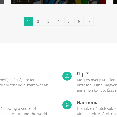
1
2
3
4
5
6
>
Flip 7
enyűgöző slágereket az
Merj és nyerj! Minden 
endi sorrendbe a számokat az
biztosan! Minél nagyob
annál gyakoribb. Ésszel
Harmónia
 Following a series of
Laknak-e nálatok sokszí
, societies around the world
társasjáték. A játékos