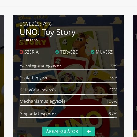
EGYEZÉS:
79%
UNO: Toy Story
2 990 Ft-tól
SZÉRIA
TERVEZŐ
MŰVÉSZ
Fő kategória egyezés
0%
Család egyezés
78%
Kategória egyezés
67%
Mechanizmus egyezés
100%
Alap adat egyezés
97%
ÁRKALKULÁTOR