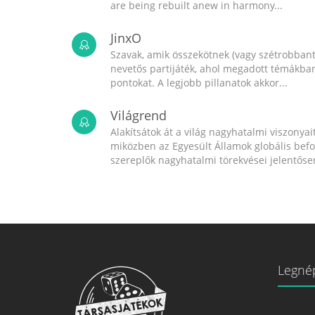
are being rebuilt anew in harmony...
JinxO
Szavak, amik összekötnek (vagy szétrobbant
nevetős partijáték, ahol megadott témákban 
pontokat. A legjobb pillanatok akkor...
Világrend
Alakítsátok át a világ nagyhatalmi viszonyait
miközben az Egyesült Államok globális bef
szereplők nagyhatalmi törekvései jelentősen
Legné