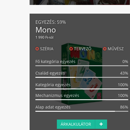
EGYEZÉS:
59%
Mono
1 990 Ft-tól
SZÉRIA
TERVEZŐ
MŰVÉSZ
Fő kategória egyezés
0%
Család egyezés
43%
Kategória egyezés
100%
Mechanizmus egyezés
100%
Alap adat egyezés
86%
ÁRKALKULÁTOR