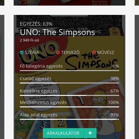
EGYEZÉS:
63%
UNO: The Simpsons
2 949 Ft-tól
SZÉRIA
TERVEZŐ
MŰVÉSZ
Fő kategória egyezés
0%
Család egyezés
38%
Kategória egyezés
67%
Mechanizmus egyezés
100%
Alap adat egyezés
97%
ÁRKALKULÁTOR