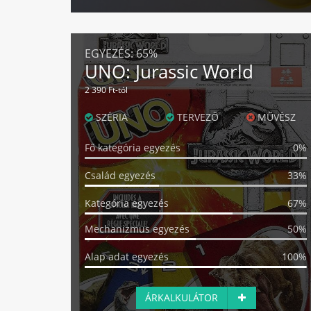
EGYEZÉS:
65%
UNO: Jurassic World
2 390 Ft-tól
SZÉRIA
TERVEZŐ
MŰVÉSZ
Fő kategória egyezés
0%
Család egyezés
33%
Kategória egyezés
67%
Mechanizmus egyezés
50%
Alap adat egyezés
100%
ÁRKALKULÁTOR