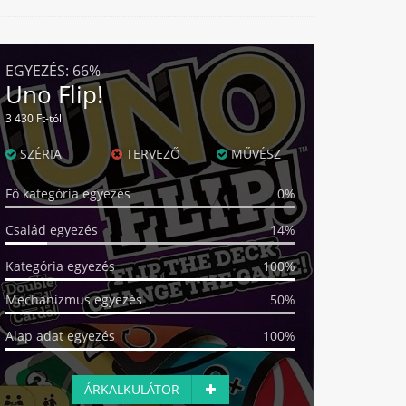
EGYEZÉS:
66%
Uno Flip!
3 430 Ft-tól
SZÉRIA
TERVEZŐ
MŰVÉSZ
Fő kategória egyezés
0%
Család egyezés
14%
Kategória egyezés
100%
Mechanizmus egyezés
50%
Alap adat egyezés
100%
ÁRKALKULÁTOR