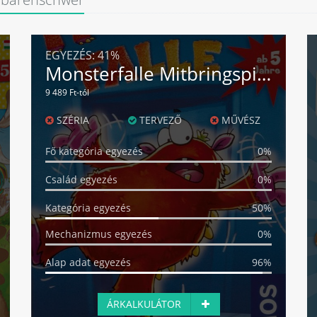
EGYEZÉS:
41%
Monsterfalle Mitbringspiel
9 489 Ft-tól
SZÉRIA
TERVEZŐ
MŰVÉSZ
Fő kategória egyezés
0%
Család egyezés
0%
Kategória egyezés
50%
Mechanizmus egyezés
0%
Alap adat egyezés
96%
ÁRKALKULÁTOR