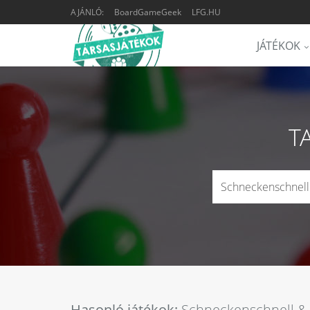
AJÁNLÓ:
BoardGameGeek
LFG.HU
JÁTÉKOK
T
Hasonló játékok:
Schneckenschnell &