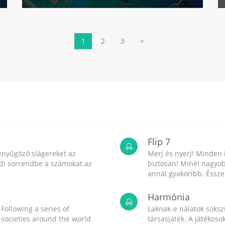
1
2
3
>
Flip 7
enyűgöző slágereket az
Merj és nyerj! Minden 
endi sorrendbe a számokat az
biztosan! Minél nagyob
annál gyakoribb. Ésszel
Harmónia
 Following a series of
Laknak-e nálatok sokszí
, societies around the world
társasjáték. A játékos