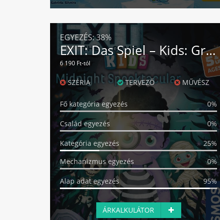
EGYEZÉS:
38%
EXIT: Das Spiel – Kids: Gruseliger Rätselspass
6 190 Ft-tól
SZÉRIA
TERVEZŐ
MŰVÉSZ
Fő kategória egyezés
0%
Család egyezés
0%
Kategória egyezés
25%
Mechanizmus egyezés
0%
Alap adat egyezés
95%
ÁRKALKULÁTOR