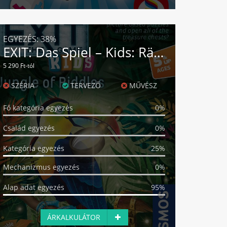
EGYEZÉS:
38%
EXIT: Das Spiel – Kids: Rätselspaß im Dschungel
5 290 Ft-tól
SZÉRIA
TERVEZŐ
MŰVÉSZ
Fő kategória egyezés
0%
Család egyezés
0%
Kategória egyezés
25%
Mechanizmus egyezés
0%
Alap adat egyezés
95%
ÁRKALKULÁTOR