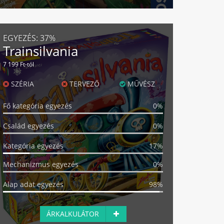
EGYEZÉS:
37%
Trainsilvania
7 199 Ft-tól
SZÉRIA
TERVEZŐ
MŰVÉSZ
Fő kategória egyezés
0%
Család egyezés
0%
Kategória egyezés
17%
Mechanizmus egyezés
0%
Alap adat egyezés
98%
ÁRKALKULÁTOR