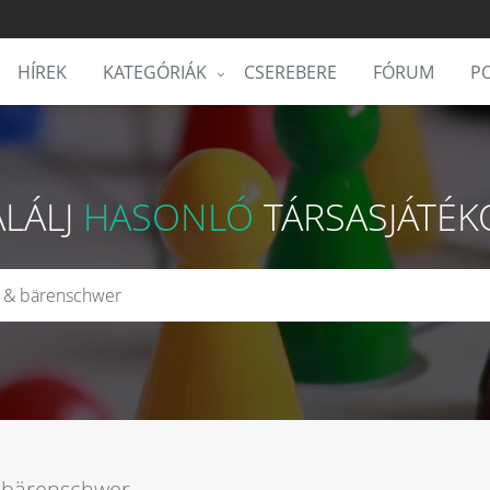
HÍREK
KATEGÓRIÁK
CSEREBERE
FÓRUM
PO
ALÁLJ
HASONLÓ
TÁRSASJÁTÉK
 bärenschwer