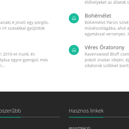
élőhelyeket az állatok 
Bohémélet
anak) A JinxO egy pörgős,
Bohémélet Párizs szív
írt szavakkal gyűjtötök
művészvilágába, ahol a
egymással versenyez. A
Véres Óratorony
! 2010-et írunk, és
Ravenswood Bluff csend
olyása egyre gyengül, más
pokoli zivatar idején, é
...
sikátorok szőlővel boríto
pszerűbb
Hasznos linkek
REGISZTRÁCIÓ