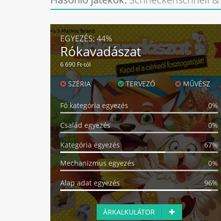
EGYEZÉS:
44%
Rókavadászat
6 690 Ft-tól
SZÉRIA
TERVEZŐ
MŰVÉSZ
Fő kategória egyezés
0%
Család egyezés
0%
Kategória egyezés
67%
Mechanizmus egyezés
0%
Alap adat egyezés
96%
ÁRKALKULÁTOR