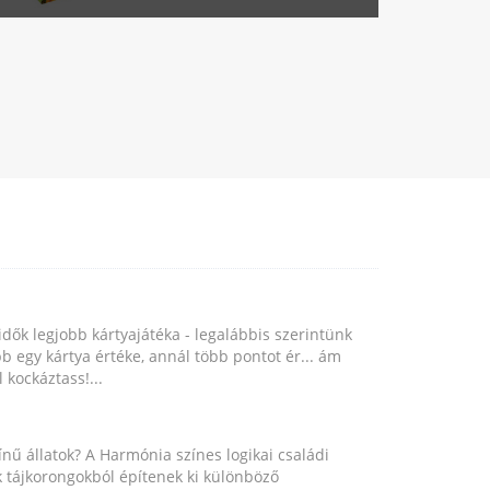
idők legjobb kártyajátéka - legalábbis szerintünk
b egy kártya értéke, annál több pontot ér... ám
 kockáztass!...
nű állatok? A Harmónia színes logikai családi
ok tájkorongokból építenek ki különböző