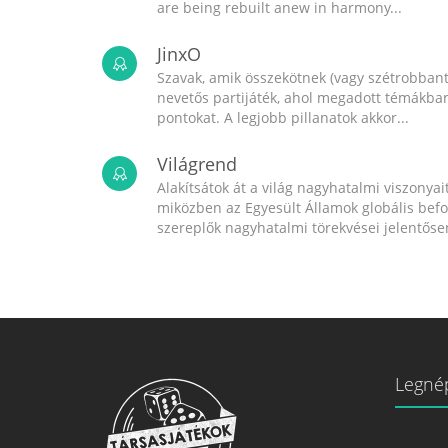
are being rebuilt anew in harmony...
JinxO
Szavak, amik összekötnek (vagy szétrobbant
nevetős partijáték, ahol megadott témákban 
pontokat. A legjobb pillanatok akkor...
Világrend
Alakítsátok át a világ nagyhatalmi viszonyait
miközben az Egyesült Államok globális bef
szereplők nagyhatalmi törekvései jelentősen
Legné