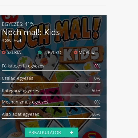
EGYEZÉS:
41%
Noch mal!: Kids
4 590 Ft-tól
SZÉRIA
TERVEZŐ
MŰVÉSZ
Fő kategória egyezés
0%
Család egyezés
0%
Kategória egyezés
50%
Mechanizmus egyezés
0%
Alap adat egyezés
96%
ÁRKALKULÁTOR