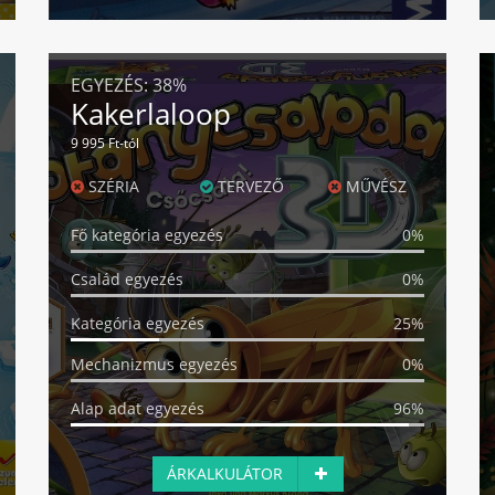
EGYEZÉS:
38%
Kakerlaloop
9 995 Ft-tól
SZÉRIA
TERVEZŐ
MŰVÉSZ
Fő kategória egyezés
0%
Család egyezés
0%
Kategória egyezés
25%
Mechanizmus egyezés
0%
Alap adat egyezés
96%
ÁRKALKULÁTOR