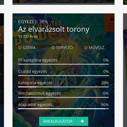
EGYEZÉS:
38%
Az elvarázsolt torony
15 720 Ft-tól
SZÉRIA
TERVEZŐ
MŰVÉSZ
Fő kategória egyezés
0%
Család egyezés
0%
Kategória egyezés
20%
Mechanizmus egyezés
0%
Alap adat egyezés
96%
ÁRKALKULÁTOR