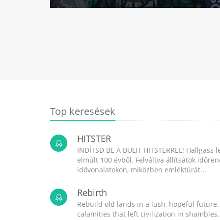
Top keresések
HITSTER
INDÍTSD BE A BULIT HITSTERREL! Hallgass l
elmúlt 100 évből. Felváltva állítsátok időr
idővonalatokon, miközben emléktúrát...
Rebirth
Rebuild old lands in a lush, hopeful future.
calamities that left civilization in shambles