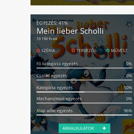
EGYEZÉS:
41%
Mein lieber Scholli
10 190 Ft-tól
SZÉRIA
TERVEZŐ
MŰVÉSZ
Fő kategória egyezés
0%
Család egyezés
0%
Kategória egyezés
50%
Mechanizmus egyezés
0%
Alap adat egyezés
96%
ÁRKALKULÁTOR