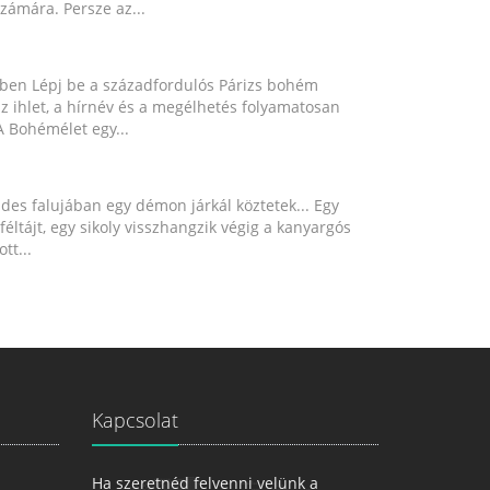
számára. Persze az...
ében Lépj be a századfordulós Párizs bohém
z ihlet, a hírnév és a megélhetés folyamatosan
 Bohémélet egy...
es falujában egy démon járkál köztetek... Egy
jféltájt, egy sikoly visszhangzik végig a kanyargós
tt...
Kapcsolat
Ha szeretnéd felvenni velünk a