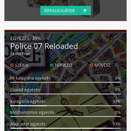
ÁRKALKULÁTOR
EGYEZÉS:
39%
Police 07 Reloaded
13 050 Ft-tól
SZÉRIA
TERVEZŐ
MŰVÉSZ
Fő kategória egyezés
0%
Család egyezés
0%
Kategória egyezés
33%
Mechanizmus egyezés
0%
Alap adat egyezés
93%