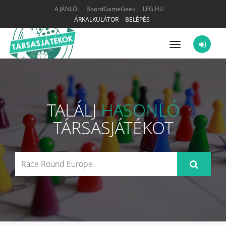
AJÁNLÓ:
BoardGameGeek
LFG.HU
ÁRKALKULÁTOR
BELÉPÉS
Menü
TALÁLJ
HASONLÓ
TÁRSASJÁTÉKOT