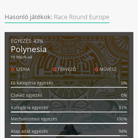
Hasonló játékok:
Race Round Europe
EGYEZÉS:
43%
Polynesia
10 990 Ft-tól
SZÉRIA
TERVEZŐ
MŰVÉSZ
Fő kategória egyezés
0%
Család egyezés
0%
Kategória egyezés
33%
Mechanizmus egyezés
100%
Alap adat egyezés
94%