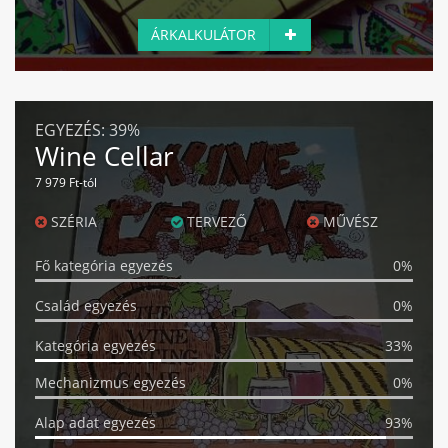
ÁRKALKULÁTOR
EGYEZÉS:
39%
Wine Cellar
7 979 Ft-tól
SZÉRIA
TERVEZŐ
MŰVÉSZ
Fő kategória egyezés
0%
Család egyezés
0%
Kategória egyezés
33%
Mechanizmus egyezés
0%
Alap adat egyezés
93%