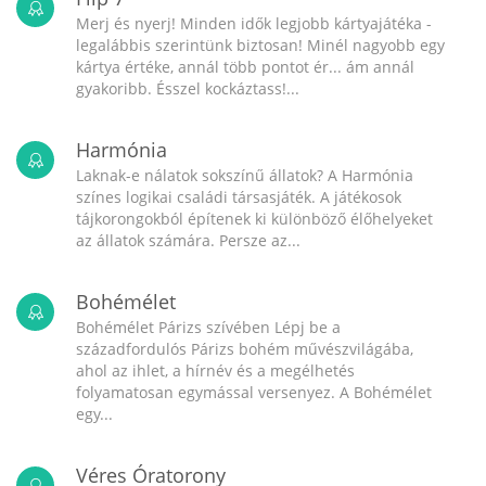
Merj és nyerj! Minden idők legjobb kártyajátéka -
legalábbis szerintünk biztosan! Minél nagyobb egy
kártya értéke, annál több pontot ér... ám annál
gyakoribb. Ésszel kockáztass!...
Harmónia
Laknak-e nálatok sokszínű állatok? A Harmónia
színes logikai családi társasjáték. A játékosok
tájkorongokból építenek ki különböző élőhelyeket
az állatok számára. Persze az...
Bohémélet
Bohémélet Párizs szívében Lépj be a
századfordulós Párizs bohém művészvilágába,
ahol az ihlet, a hírnév és a megélhetés
folyamatosan egymással versenyez. A Bohémélet
egy...
Véres Óratorony