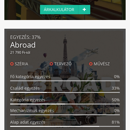
ÁRKALKULÁTOR
EGYEZÉS:
37%
Abroad
21 790 Ft-tól
SZÉRIA
TERVEZŐ
MŰVÉSZ
Fő kategória egyezés
0%
Család egyezés
33%
Kategória egyezés
50%
Mechanizmus egyezés
0%
Alap adat egyezés
81%