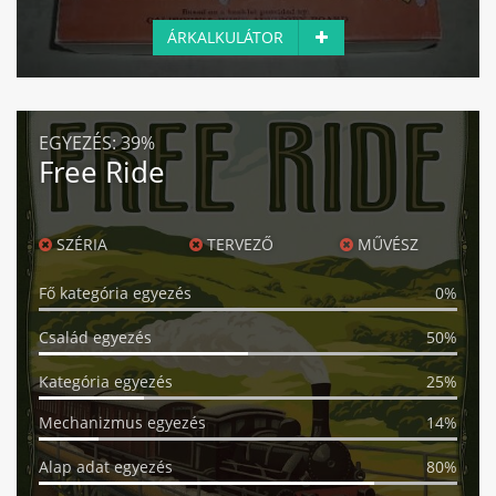
ÁRKALKULÁTOR
EGYEZÉS:
39%
Free Ride
SZÉRIA
TERVEZŐ
MŰVÉSZ
Fő kategória egyezés
0%
Család egyezés
50%
Kategória egyezés
25%
Mechanizmus egyezés
14%
Alap adat egyezés
80%