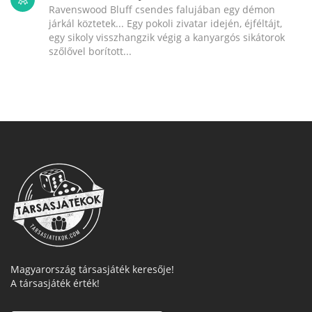
Ravenswood Bluff csendes falujában egy démon
járkál köztetek... Egy pokoli zivatar idején, éjféltájt,
egy sikoly visszhangzik végig a kanyargós sikátorok
szőlővel borított...
Magyarország társasjáték keresője!
A társasjáték érték!