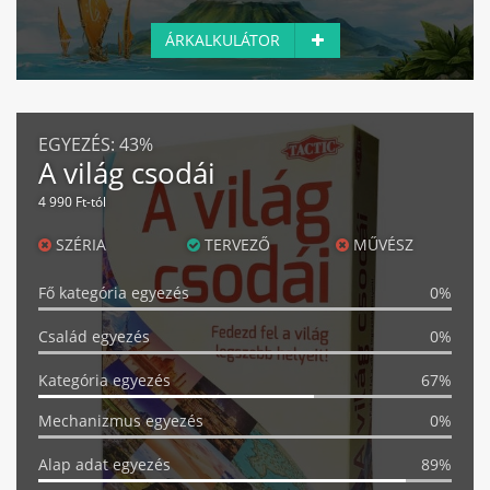
ÁRKALKULÁTOR
EGYEZÉS:
43%
A világ csodái
4 990 Ft-tól
SZÉRIA
TERVEZŐ
MŰVÉSZ
Fő kategória egyezés
0%
Család egyezés
0%
Kategória egyezés
67%
Mechanizmus egyezés
0%
Alap adat egyezés
89%