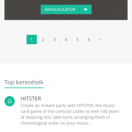
ÁRKALKULÁTOR
1
2
3
4
5
6
>
Top keresések
HITSTER
Create an instant party with HITSTER, the music
card game of the century! Listen to over 100 years
of amazing hits, take turns arranging them in
chronological order on your music...