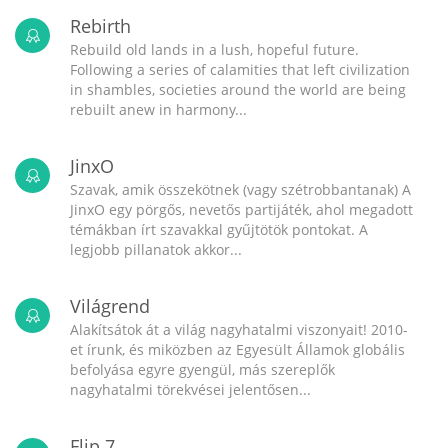
Rebirth
Rebuild old lands in a lush, hopeful future.
Following a series of calamities that left civilization
in shambles, societies around the world are being
rebuilt anew in harmony...
JinxO
Szavak, amik összekötnek (vagy szétrobbantanak) A
JinxO egy pörgős, nevetős partijáték, ahol megadott
témákban írt szavakkal gyűjtötök pontokat. A
legjobb pillanatok akkor...
Világrend
Alakítsátok át a világ nagyhatalmi viszonyait! 2010-
et írunk, és miközben az Egyesült Államok globális
befolyása egyre gyengül, más szereplők
nagyhatalmi törekvései jelentősen...
Flip 7