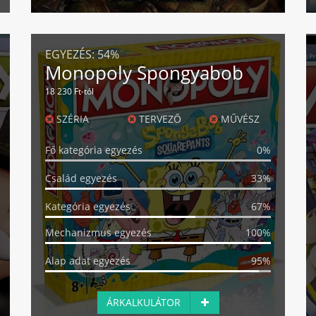
EGYEZÉS:
54%
Monopoly Spongyabob
18 230 Ft-tól
SZÉRIA
TERVEZŐ
MŰVÉSZ
Fő kategória egyezés
0%
Család egyezés
33%
Kategória egyezés
67%
Mechanizmus egyezés
100%
Alap adat egyezés
95%
ÁRKALKULÁTOR