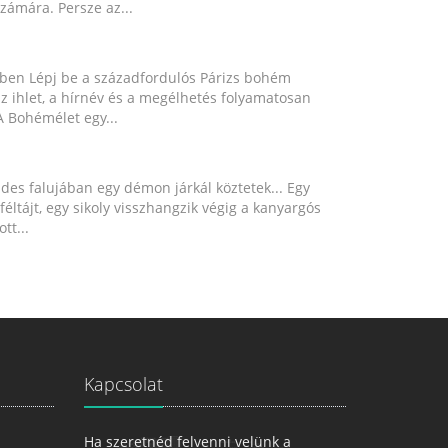
számára. Persze az...
ében Lépj be a századfordulós Párizs bohém
z ihlet, a hírnév és a megélhetés folyamatosan
 Bohémélet egy...
es falujában egy démon járkál köztetek... Egy
jféltájt, egy sikoly visszhangzik végig a kanyargós
tt...
Kapcsolat
Ha szeretnéd felvenni velünk a