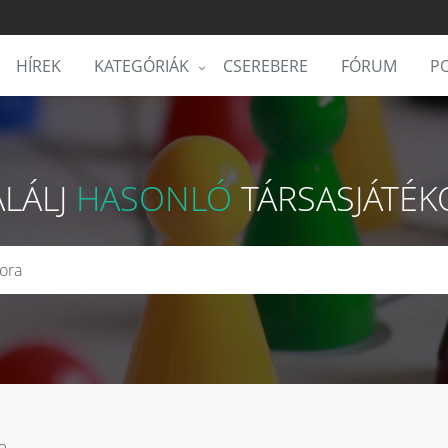
HÍREK
KATEGÓRIÁK
CSEREBERE
FÓRUM
PO
ALÁLJ
HASONLÓ
TÁRSASJÁTÉK
a