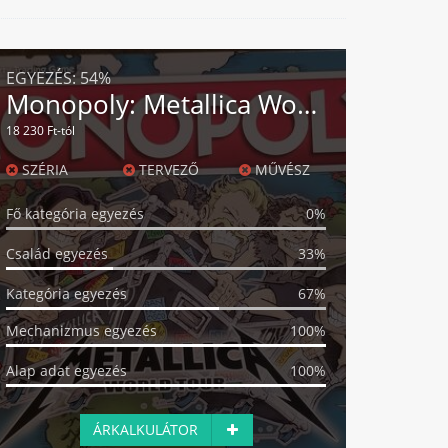
EGYEZÉS:
54%
Monopoly: Metallica World Tour
18 230 Ft-tól
SZÉRIA
TERVEZŐ
MŰVÉSZ
Fő kategória egyezés
0%
Család egyezés
33%
Kategória egyezés
67%
Mechanizmus egyezés
100%
Alap adat egyezés
100%
ÁRKALKULÁTOR