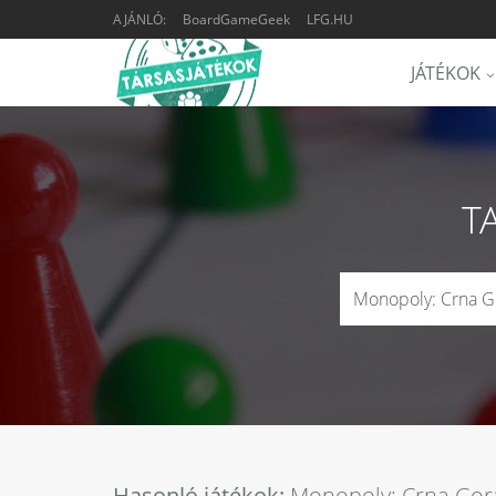
AJÁNLÓ:
BoardGameGeek
LFG.HU
JÁTÉKOK
T
Hasonló játékok:
Monopoly: Crna Gor