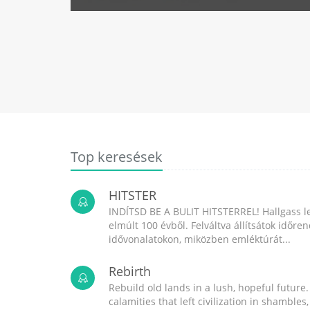
Top keresések
HITSTER
INDÍTSD BE A BULIT HITSTERREL! Hallgass l
elmúlt 100 évből. Felváltva állítsátok időr
idővonalatokon, miközben emléktúrát...
Rebirth
Rebuild old lands in a lush, hopeful future.
calamities that left civilization in shambles