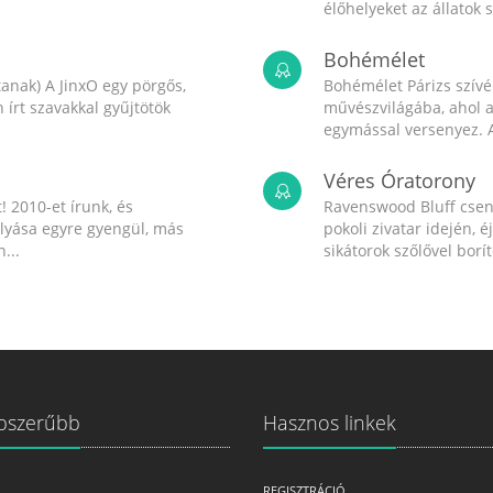
élőhelyeket az állatok 
Bohémélet
anak) A JinxO egy pörgős,
Bohémélet Párizs szív
írt szavakkal gyűjtötök
művészvilágába, ahol a
egymással versenyez. A
Véres Óratorony
! 2010-et írunk, és
Ravenswood Bluff csend
olyása egyre gyengül, más
pokoli zivatar idején, é
...
sikátorok szőlővel boríto
pszerűbb
Hasznos linkek
REGISZTRÁCIÓ