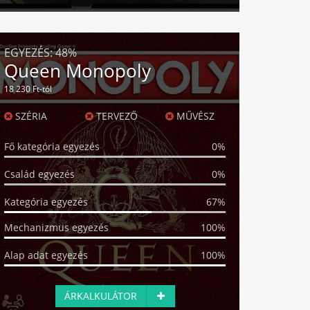
EGYEZÉS:
48%
Queen Monopoly
18 230 Ft-tól
SZÉRIA
TERVEZŐ
MŰVÉSZ
Fő kategória egyezés
0%
Család egyezés
0%
Kategória egyezés
67%
Mechanizmus egyezés
100%
Alap adat egyezés
100%
ÁRKALKULÁTOR