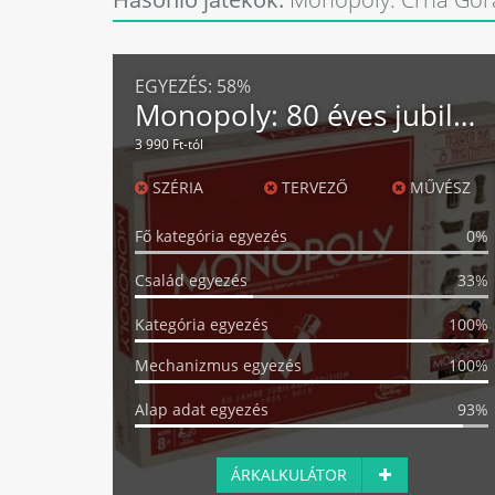
EGYEZÉS:
58%
Monopoly: 80 éves jubileumi kiadás
3 990 Ft-tól
SZÉRIA
TERVEZŐ
MŰVÉSZ
Fő kategória egyezés
0%
Család egyezés
33%
Kategória egyezés
100%
Mechanizmus egyezés
100%
Alap adat egyezés
93%
ÁRKALKULÁTOR