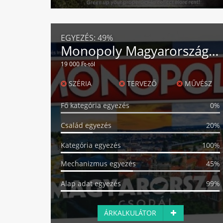
EGYEZÉS:
49%
Monopoly Magyarország csodái
19 000 Ft-tól
SZÉRIA
TERVEZŐ
MŰVÉSZ
Fő kategória egyezés
0%
Család egyezés
20%
Kategória egyezés
100%
Mechanizmus egyezés
45%
Alap adat egyezés
99%
ÁRKALKULÁTOR