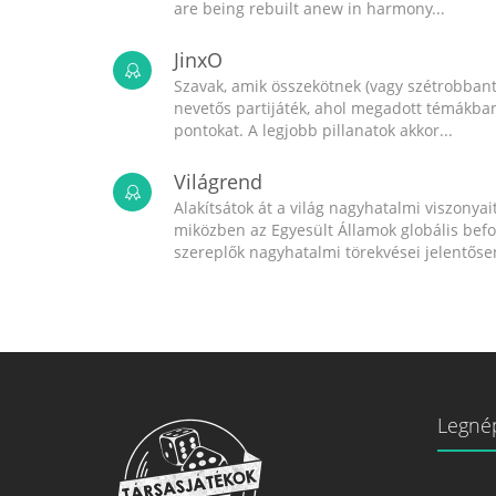
are being rebuilt anew in harmony...
JinxO
Szavak, amik összekötnek (vagy szétrobbant
nevetős partijáték, ahol megadott témákban 
pontokat. A legjobb pillanatok akkor...
Világrend
Alakítsátok át a világ nagyhatalmi viszonyait
miközben az Egyesült Államok globális bef
szereplők nagyhatalmi törekvései jelentősen
Legné