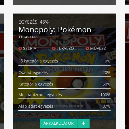
EGYEZÉS:
48%
Monopoly: Pokémon
11 249 Ft-tól
SZÉRIA
TERVEZŐ
MŰVÉSZ
Fő kategória egyezés
0%
Család egyezés
20%
Kategória egyezés
50%
Mechanizmus egyezés
100%
Alap adat egyezés
87%
ÁRKALKULÁTOR