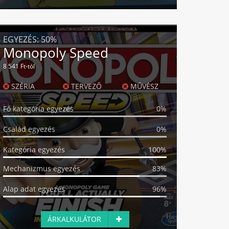
EGYEZÉS:
50%
Monopoly Speed
8 541 Ft-tól
SZÉRIA
TERVEZŐ
MŰVÉSZ
Fő kategória egyezés
0%
Család egyezés
0%
Kategória egyezés
100%
Mechanizmus egyezés
83%
Alap adat egyezés
96%
ÁRKALKULÁTOR