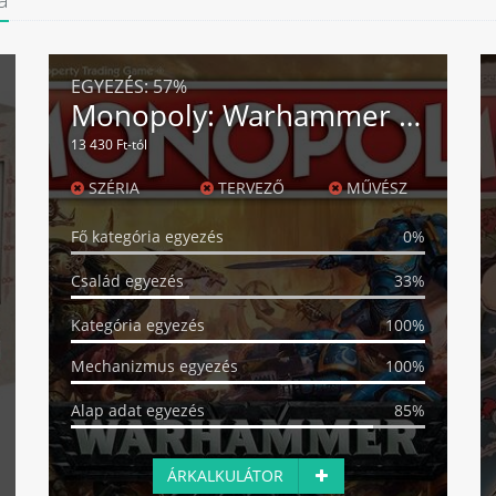
EGYEZÉS:
57%
Monopoly: Warhammer 40,000
13 430 Ft-tól
SZÉRIA
TERVEZŐ
MŰVÉSZ
Fő kategória egyezés
0%
Család egyezés
33%
Kategória egyezés
100%
Mechanizmus egyezés
100%
Alap adat egyezés
85%
ÁRKALKULÁTOR