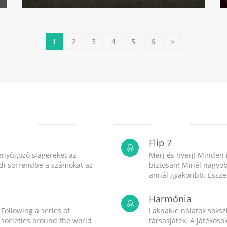
1
2
3
4
5
6
>
Flip 7
enyűgöző slágereket az
Merj és nyerj! Minden 
endi sorrendbe a számokat az
biztosan! Minél nagyob
annál gyakoribb. Ésszel
Harmónia
 Following a series of
Laknak-e nálatok sokszí
, societies around the world
társasjáték. A játékos