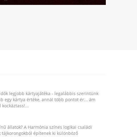
idők legjobb kártyajátéka - legalábbis szerintünk
b egy kártya értéke, annál több pontot ér... ám
 kockáztass!...
nű állatok? A Harmónia színes logikai családi
ok tájkorongokból építenek ki különböző