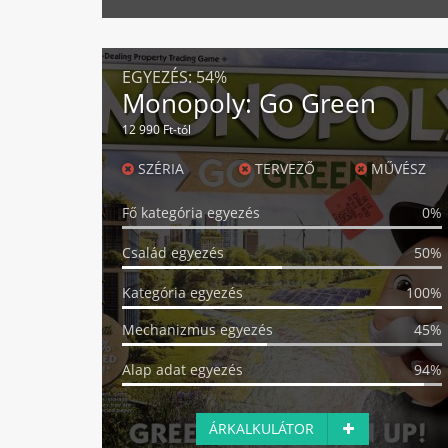
EGYEZÉS:
54%
Monopoly: Go Green
12 990 Ft-tól
SZÉRIA
TERVEZŐ
MŰVÉSZ
Fő kategória egyezés
0%
Család egyezés
50%
Kategória egyezés
100%
Mechanizmus egyezés
45%
Alap adat egyezés
94%
ÁRKALKULÁTOR