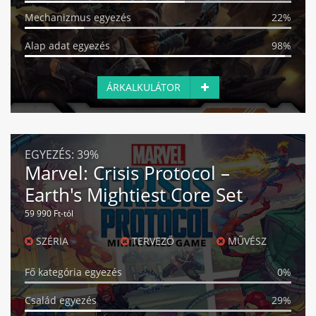
Mechanizmus egyezés
22%
Alap adat egyezés
98%
ÁRKALKULÁTOR
EGYEZÉS:
39%
Marvel: Crisis Protocol –
Earth's Mightiest Core Set
59 990 Ft-tól
SZÉRIA
TERVEZŐ
MŰVÉSZ
Fő kategória egyezés
0%
Család egyezés
29%