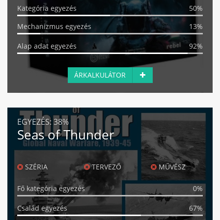
Kategória egyezés
50%
Mechanizmus egyezés
13%
Alap adat egyezés
92%
ÁRKALKULÁTOR
EGYEZÉS:
38%
Seas of Thunder
SZÉRIA
TERVEZŐ
MŰVÉSZ
Fő kategória egyezés
0%
Család egyezés
67%