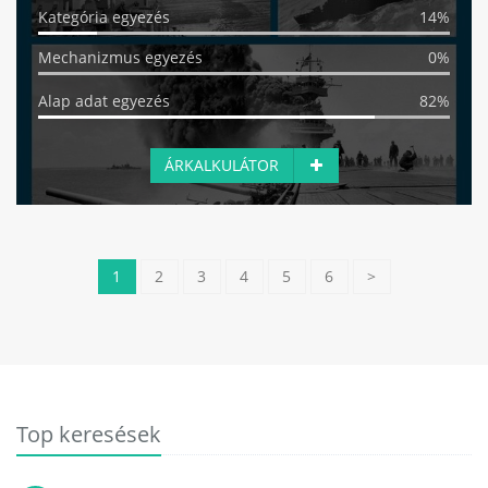
Kategória egyezés
14%
Mechanizmus egyezés
0%
Alap adat egyezés
82%
ÁRKALKULÁTOR
1
2
3
4
5
6
>
Top keresések