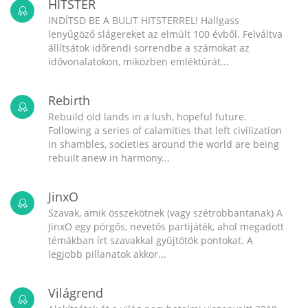
HITSTER
INDÍTSD BE A BULIT HITSTERREL! Hallgass
lenyűgöző slágereket az elmúlt 100 évből. Felváltva
állítsátok időrendi sorrendbe a számokat az
idővonalatokon, miközben emléktúrát...
Rebirth
Rebuild old lands in a lush, hopeful future.
Following a series of calamities that left civilization
in shambles, societies around the world are being
rebuilt anew in harmony...
JinxO
Szavak, amik összekötnek (vagy szétrobbantanak) A
JinxO egy pörgős, nevetős partijáték, ahol megadott
témákban írt szavakkal gyűjtötök pontokat. A
legjobb pillanatok akkor...
Világrend