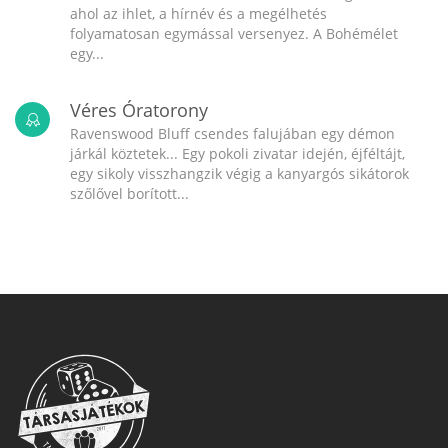
ahol az ihlet, a hírnév és a megélhetés
folyamatosan egymással versenyez. A Bohémélet
egy...
Véres Óratorony
Ravenswood Bluff csendes falujában egy démon
járkál köztetek... Egy pokoli zivatar idején, éjféltájt,
egy sikoly visszhangzik végig a kanyargós sikátorok
szőlővel borított...