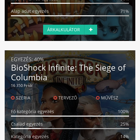
Alap adat egyezés
71%
ÁRKALKULÁTOR
EGYEZÉS:
40%
BioShock Infinite: The Siege of
Columbia
16 350 Ft-tól
SZÉRIA
TERVEZŐ
MŰVÉSZ
Fő kategória egyezés
100%
Család egyezés
25%
Kategória egyezés
14%