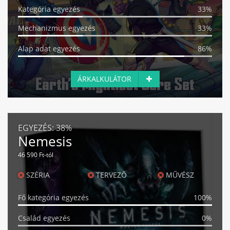
Kategória egyezés
33%
Mechanizmus egyezés
33%
Alap adat egyezés
86%
ÁRKALKULÁTOR
EGYEZÉS:
38%
Nemesis
46 590 Ft-tól
SZÉRIA
TERVEZŐ
MŰVÉSZ
Fő kategória egyezés
100%
Család egyezés
0%