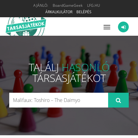
AJÁNLÓ:
BoardGameGeek
LFG.HU
ÁRKALKULÁTOR
BELÉPÉS
Menü
TALÁLJ
HASONLÓ
TÁRSASJÁTÉKOT