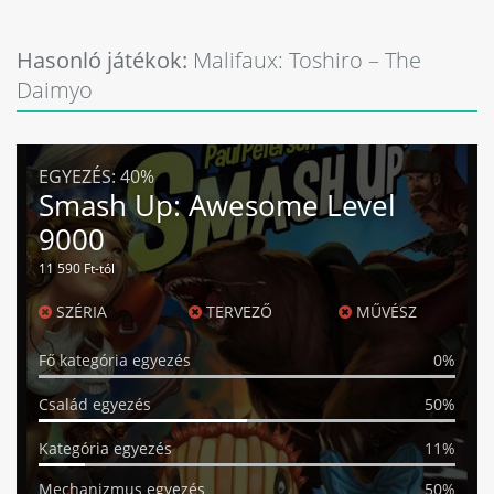
Hasonló játékok:
Malifaux: Toshiro – The
Daimyo
EGYEZÉS:
40%
Smash Up: Awesome Level
9000
11 590 Ft-tól
SZÉRIA
TERVEZŐ
MŰVÉSZ
Fő kategória egyezés
0%
Család egyezés
50%
Kategória egyezés
11%
Mechanizmus egyezés
50%