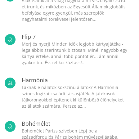
Alakítsátok át a világ nagyhatalmi viszonyait! 2010-
et írunk, és miközben az Egyesült Államok globális
befolyása egyre gyengül, más szereplők
nagyhatalmi törekvései jelentősen...
Flip 7
Merj és nyerj! Minden idők legjobb kártyajátéka -
legalábbis szerintünk biztosan! Minél nagyobb egy
kártya értéke, annál több pontot ér... ám annál
gyakoribb. Ésszel kockáztass!...
Harmónia
Laknak-e nálatok sokszínű állatok? A Harmónia
színes logikai családi társasjáték. A játékosok
tájkorongokból építenek ki különböző élőhelyeket
az állatok számára. Persze az...
Bohémélet
Bohémélet Párizs szívében Lépj be a
századfordulós Párizs bohém művészvilágába,