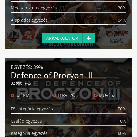
Mechanizmus egyezés
30%
Alap adat egyezés
84%
ÁRKALKULÁTOR
EGYEZÉS:
39%
Defence of Procyon III
32 990 Ft-tól
SZÉRIA
TERVEZŐ
MŰVÉSZ
Fő kategória egyezés
50%
Család egyezés
0%
Kategória egyezés
60%