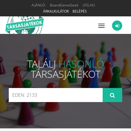
AJÁNLÓ:
BoardGameGeek
LFG.HU
ÁRKALKULÁTOR
BELÉPÉS
Menü
TALÁLJ
HASONLÓ
TÁRSASJÁTÉKOT