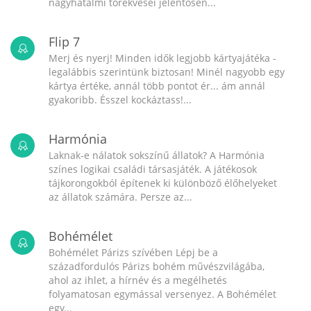
nagyhatalmi törekvései jelentősen...
Flip 7
Merj és nyerj! Minden idők legjobb kártyajátéka -
legalábbis szerintünk biztosan! Minél nagyobb egy
kártya értéke, annál több pontot ér... ám annál
gyakoribb. Ésszel kockáztass!...
Harmónia
Laknak-e nálatok sokszínű állatok? A Harmónia
színes logikai családi társasjáték. A játékosok
tájkorongokból építenek ki különböző élőhelyeket
az állatok számára. Persze az...
Bohémélet
Bohémélet Párizs szívében Lépj be a
századfordulós Párizs bohém művészvilágába,
ahol az ihlet, a hírnév és a megélhetés
folyamatosan egymással versenyez. A Bohémélet
egy...