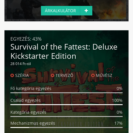
ÁRKALKULÁTOR
EGYEZÉS:
43%
Survival of the Fattest: Deluxe
Kickstarter Edition
28 014 Ft-tól
SZÉRIA
TERVEZŐ
MŰVÉSZ
Fő kategória egyezés
0%
Család egyezés
100%
Kategória egyezés
0%
Mechanizmus egyezés
17%