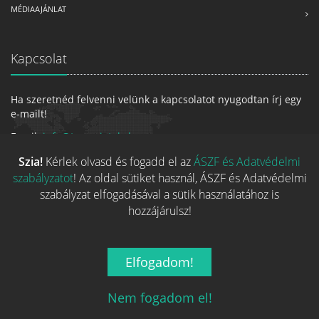
MÉDIAAJÁNLAT
Kapcsolat
Ha szeretnéd felvenni velünk a kapcsolatot nyugodtan írj egy
e-mailt!
Email:
info@tarsasjatekok.com
Szia!
Kérlek olvasd és fogadd el az
ÁSZF és Adatvédelmi
szabályzatot
! Az oldal sütiket használ, ÁSZF és Adatvédelmi
szabályzat elfogadásával a sütik használatához is
hozzájárulsz!
Elfogadom!
2026 © Minden jog fenntarva.
A játékokhoz kapcsolódó adatok
és indexképek jelentős része a
BoardGameGeek
oldaláról
Nem fogadom el!
származnak!