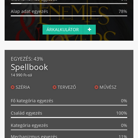
Alap adat egyezés
78%
ÁRKALKULÁTOR
EGYEZÉS:
43%
Spellbook
14 990 Ft-tól
SZÉRIA
TERVEZŐ
MŰVÉSZ
Fő kategória egyezés
0%
Család egyezés
100%
Kategória egyezés
0%
Mechanizmus egyezés
11%