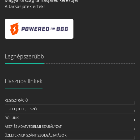
Magyarország társasjáték keresője!
A társasjáték érték!
Legnépszerűbb
Hasznos linkek
REGISZTRÁCIÓ
ELFELEJTETT JELSZÓ
RÓLUNK
ÁSZF ÉS ADATVÉDELMI SZABÁLYZAT
ÜZLETEKNEK SZÁNT SZOLGÁLTATÁSOK