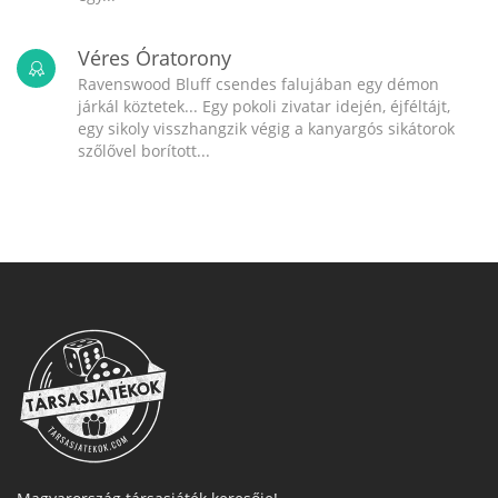
Véres Óratorony
Ravenswood Bluff csendes falujában egy démon
járkál köztetek... Egy pokoli zivatar idején, éjféltájt,
egy sikoly visszhangzik végig a kanyargós sikátorok
szőlővel borított...