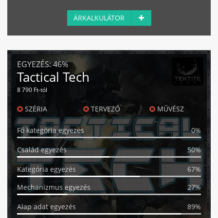
ÁRKALKULÁTOR
EGYEZÉS:
46%
Tactical Tech
8 790 Ft-tól
SZÉRIA
TERVEZŐ
MŰVÉSZ
Fő kategória egyezés
0%
Család egyezés
50%
Kategória egyezés
67%
Mechanizmus egyezés
27%
Alap adat egyezés
89%