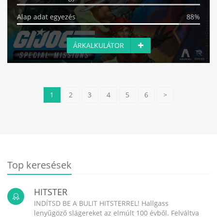
Alap adat egyezés
88%
ÁRKALKULÁTOR
1
2
3
4
5
6
>
Top keresések
HITSTER
INDÍTSD BE A BULIT HITSTERREL! Hallgass
lenyűgöző slágereket az elmúlt 100 évből. Felváltva