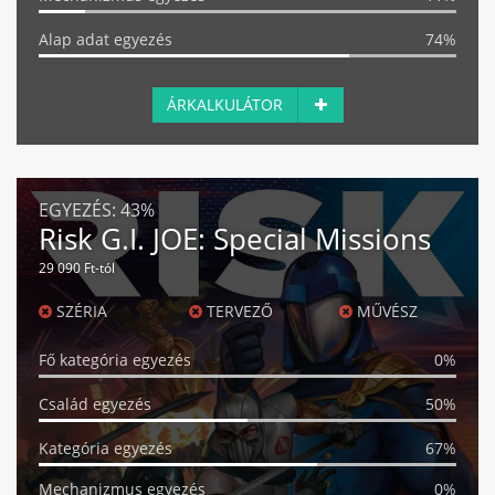
Alap adat egyezés
74%
ÁRKALKULÁTOR
EGYEZÉS:
43%
Risk G.I. JOE: Special Missions
29 090 Ft-tól
SZÉRIA
TERVEZŐ
MŰVÉSZ
Fő kategória egyezés
0%
Család egyezés
50%
Kategória egyezés
67%
Mechanizmus egyezés
0%