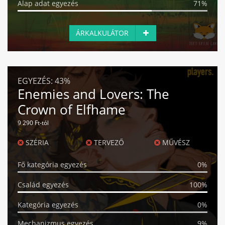
Alap adat egyezés
71%
ÁRKALKULÁTOR
EGYEZÉS:
43%
Enemies and Lovers: The
Crown of Elfhame
9 290 Ft-tól
SZÉRIA
TERVEZŐ
MŰVÉSZ
Fő kategória egyezés
0%
Család egyezés
100%
Kategória egyezés
0%
Mechanizmus egyezés
9%