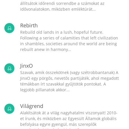
állítsátok időrendi sorrendbe a számokat az
idővonalatokon, miközben emléktúrát...
Rebirth
Rebuild old lands in a lush, hopeful future.
Following a series of calamities that left civilization
in shambles, societies around the world are being
rebuilt anew in harmony...
JinxO
Szavak, amik összekötnek (vagy szétrobbantanak) A
JinxO egy pörgős, nevetős partijáték, ahol megadott
témákban írt szavakkal gyűjtötök pontokat. A
legjobb pillanatok akkor...
Világrend
Alakítsátok át a világ nagyhatalmi viszonyait! 2010-
et írunk, és miközben az Egyesült Államok globális
befolyása egyre gyengül, más szereplők