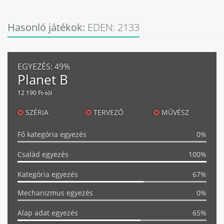
Hasonló játékok:
EDEN: 2133
EGYEZÉS:
49%
Planet B
12 190 Ft-tól
SZÉRIA
TERVEZŐ
MŰVÉSZ
Fő kategória egyezés
0%
Család egyezés
100%
Kategória egyezés
67%
Mechanizmus egyezés
0%
Alap adat egyezés
65%