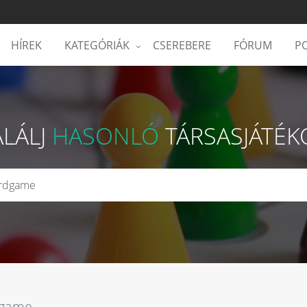
HÍREK
KATEGÓRIÁK
CSEREBERE
FÓRUM
PO
ALÁLJ
HASONLÓ
TÁRSASJÁTÉK
dgame