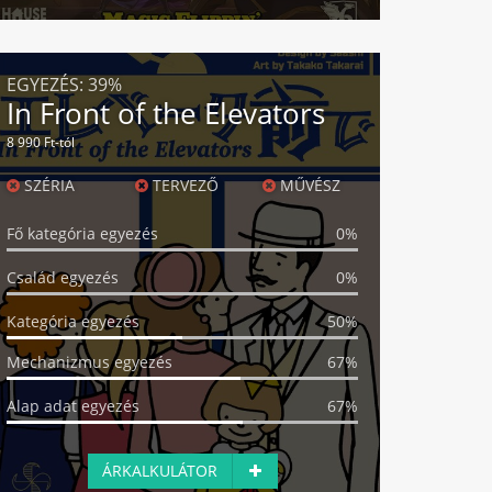
EGYEZÉS:
39%
In Front of the Elevators
8 990 Ft-tól
SZÉRIA
TERVEZŐ
MŰVÉSZ
Fő kategória egyezés
0%
Család egyezés
0%
Kategória egyezés
50%
Mechanizmus egyezés
67%
Alap adat egyezés
67%
ÁRKALKULÁTOR