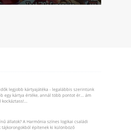
idők legjobb kártyajátéka - legalábbis szerintünk
b egy kártya értéke, annál több pontot ér... ám
 kockáztass!...
nű állatok? A Harmónia színes logikai családi
ok tájkorongokból építenek ki különböző