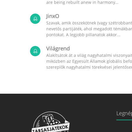
are being rebuilt anew in harmony...
JinxO
Szavak, amik összekötnek (vagy szétrobbant
nevetős partijáték, ahol megadott témákban 
pontokat. A legjobb pillanatok akkor...
Világrend
Alakítsátok át a világ nagyhatalmi viszonyait
miközben az Egyesült Államok globális bef
szereplők nagyhatalmi törekvései jelentősen
Legné