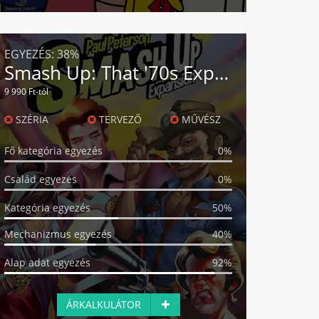
EGYEZÉS:
38%
Smash Up: That '70s Expansion
9 990 Ft-tól
SZÉRIA
TERVEZŐ
MŰVÉSZ
Fő kategória egyezés
0%
Család egyezés
0%
Kategória egyezés
50%
Mechanizmus egyezés
40%
Alap adat egyezés
92%
ÁRKALKULÁTOR