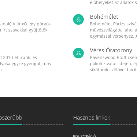
élőhelyeket az állatok 
Bohémélet
anak) A JinxO egy pörgős,
Bohémélet Párizs szív
írt szavakkal gyűjtötök
művészvilágába, ahol a
egymással versenyez. A
Véres Óratorony
! 2010-et írunk, és
Ravenswood Bluff csend
olyása egyre gyengül, más
pokoli zivatar idején, é
...
sikátorok szőlővel boríto
pszerűbb
Hasznos linkek
REGISZTRÁCIÓ