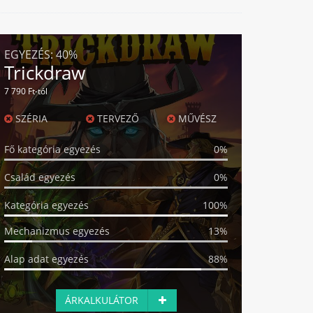
EGYEZÉS:
40%
Trickdraw
7 790 Ft-tól
SZÉRIA
TERVEZŐ
MŰVÉSZ
Fő kategória egyezés
0%
Család egyezés
0%
Kategória egyezés
100%
Mechanizmus egyezés
13%
Alap adat egyezés
88%
ÁRKALKULÁTOR