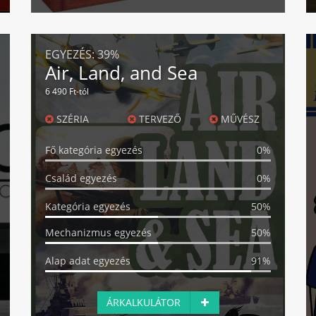
EGYEZÉS:
39%
Air, Land, and Sea
6 490 Ft-tól
SZÉRIA
TERVEZŐ
MŰVÉSZ
Fő kategória egyezés
0%
Család egyezés
0%
Kategória egyezés
50%
Mechanizmus egyezés
50%
Alap adat egyezés
91%
ÁRKALKULÁTOR