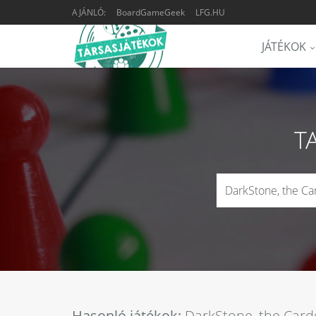
AJÁNLÓ:
BoardGameGeek
LFG.HU
JÁTÉKOK
T
Hasonló játékok:
DarkStone, the Car