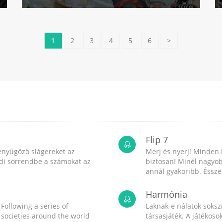
1
2
3
4
5
6
>
Flip 7
enyűgöző slágereket az
Merj és nyerj! Minden 
endi sorrendbe a számokat az
biztosan! Minél nagyob
annál gyakoribb. Ésszel
Harmónia
 Following a series of
Laknak-e nálatok sokszí
, societies around the world
társasjáték. A játékos