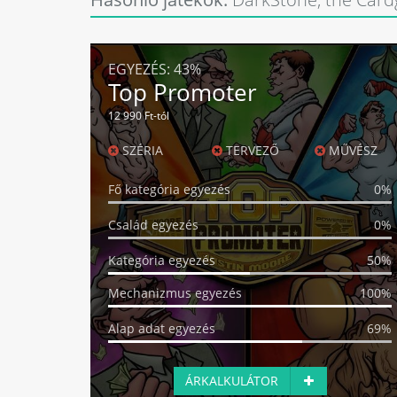
EGYEZÉS:
43%
Top Promoter
12 990 Ft-tól
SZÉRIA
TERVEZŐ
MŰVÉSZ
Fő kategória egyezés
0%
Család egyezés
0%
Kategória egyezés
50%
Mechanizmus egyezés
100%
Alap adat egyezés
69%
ÁRKALKULÁTOR