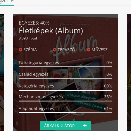
EGYEZÉS:
40%
Életképek (Album)
8 090 Ft-tól
SZÉRIA
TERVEZŐ
MŰVÉSZ
Fő kategória egyezés
0%
Család egyezés
0%
Kategória egyezés
100%
Mechanizmus egyezés
33%
Alap adat egyezés
61%
ÁRKALKULÁTOR