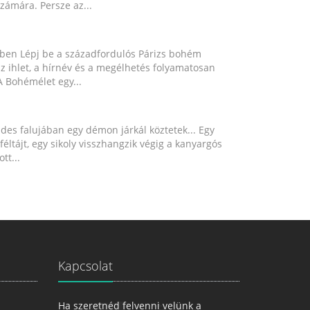
számára. Persze az...
ében Lépj be a századfordulós Párizs bohém
z ihlet, a hírnév és a megélhetés folyamatosan
 Bohémélet egy...
es falujában egy démon járkál köztetek... Egy
jféltájt, egy sikoly visszhangzik végig a kanyargós
tt...
Kapcsolat
Ha szeretnéd felvenni velünk a