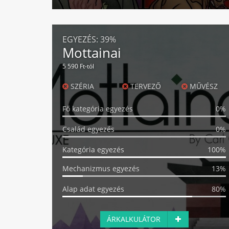
EGYEZÉS:
39%
Mottainai
5 590 Ft-tól
SZÉRIA
TERVEZŐ
MŰVÉSZ
Fő kategória egyezés
0%
Család egyezés
0%
Kategória egyezés
100%
Mechanizmus egyezés
13%
Alap adat egyezés
80%
ÁRKALKULÁTOR