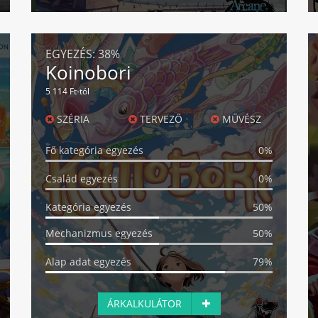
EGYEZÉS:
38%
Koinobori
5 114 Ft-tól
SZÉRIA
TERVEZŐ
MŰVÉSZ
Fő kategória egyezés
0%
Család egyezés
0%
Kategória egyezés
50%
Mechanizmus egyezés
50%
Alap adat egyezés
79%
ÁRKALKULÁTOR