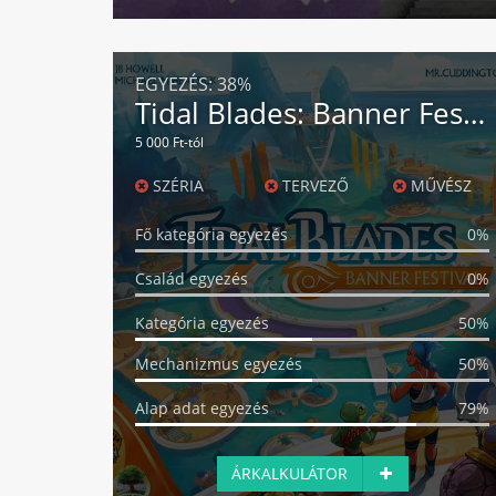
EGYEZÉS:
38%
Tidal Blades: Banner Festival
5 000 Ft-tól
SZÉRIA
TERVEZŐ
MŰVÉSZ
Fő kategória egyezés
0%
Család egyezés
0%
Kategória egyezés
50%
Mechanizmus egyezés
50%
Alap adat egyezés
79%
ÁRKALKULÁTOR