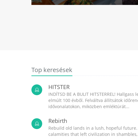
Top keresések
HITSTER
INDÍTSD BE A BULIT HITSTERREL! Hallgass l
elmúlt 100 évből. Felváltva állítsátok időr
idővonalatokon, miközben emléktúrát...
Rebirth
Rebuild old lands in a lush, hopeful future.
calamities that left civilization in shambles