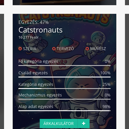
EGYEZÉS:
47%
Catstronauts
16 277 Ft-tól
SZÉRIA
TERVEZŐ
MŰVÉSZ
Fő kategória egyezés
0%
Család egyezés
100%
Kategória egyezés
25%
Mechanizmus egyezés
0%
Alap adat egyezés
98%
ÁRKALKULÁTOR