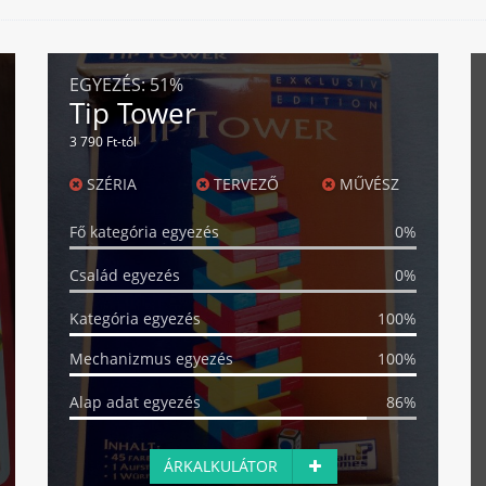
EGYEZÉS:
51%
Tip Tower
3 790 Ft-tól
SZÉRIA
TERVEZŐ
MŰVÉSZ
Fő kategória egyezés
0%
Család egyezés
0%
Kategória egyezés
100%
Mechanizmus egyezés
100%
Alap adat egyezés
86%
ÁRKALKULÁTOR