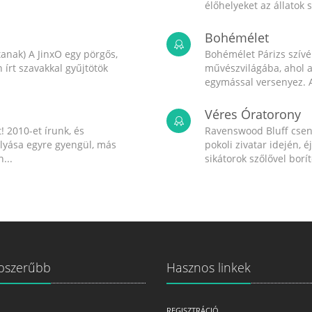
élőhelyeket az állatok 
Bohémélet
anak) A JinxO egy pörgős,
Bohémélet Párizs szív
írt szavakkal gyűjtötök
művészvilágába, ahol a
egymással versenyez. A
Véres Óratorony
! 2010-et írunk, és
Ravenswood Bluff csend
olyása egyre gyengül, más
pokoli zivatar idején, é
...
sikátorok szőlővel boríto
pszerűbb
Hasznos linkek
REGISZTRÁCIÓ