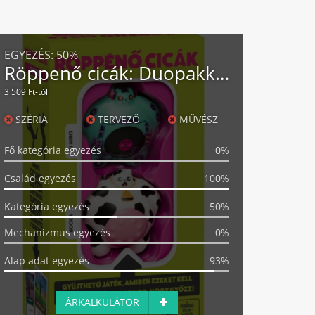
EGYEZÉS:
50%
Röppenő cicák: Duopakk - Bocica és Dj Mirci
3 509 Ft-tól
SZÉRIA
TERVEZŐ
MŰVÉSZ
Fő kategória egyezés
0%
Család egyezés
100%
Kategória egyezés
50%
Mechanizmus egyezés
0%
Alap adat egyezés
93%
ÁRKALKULÁTOR