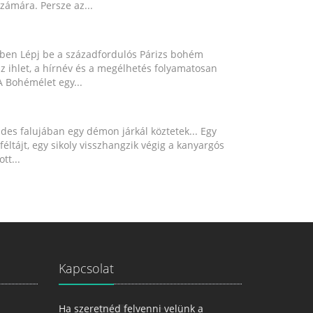
számára. Persze az...
ében Lépj be a századfordulós Párizs bohém
z ihlet, a hírnév és a megélhetés folyamatosan
 Bohémélet egy...
es falujában egy démon járkál köztetek... Egy
jféltájt, egy sikoly visszhangzik végig a kanyargós
tt...
Kapcsolat
Ha szeretnéd felvenni velünk a