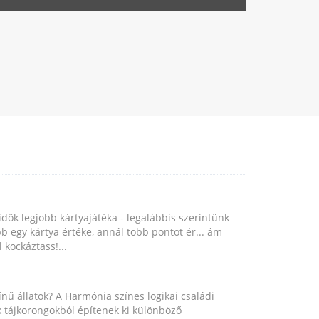
idők legjobb kártyajátéka - legalábbis szerintünk
b egy kártya értéke, annál több pontot ér... ám
 kockáztass!...
nű állatok? A Harmónia színes logikai családi
ok tájkorongokból építenek ki különböző