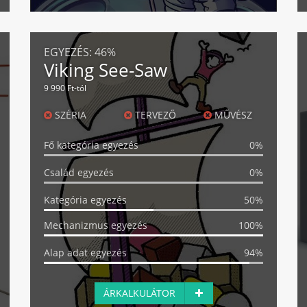
EGYEZÉS:
46%
Viking See-Saw
9 990 Ft-tól
SZÉRIA
TERVEZŐ
MŰVÉSZ
Fő kategória egyezés
0%
Család egyezés
0%
Kategória egyezés
50%
Mechanizmus egyezés
100%
Alap adat egyezés
94%
ÁRKALKULÁTOR