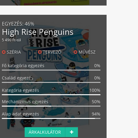
EGYEZÉS:
46%
High Rise Penguins
5 490 Ft-tól
SZÉRIA
TERVEZŐ
MŰVÉSZ
Fő kategória egyezés
0%
Család egyezés
0%
Kategória egyezés
100%
Mechanizmus egyezés
50%
Alap adat egyezés
94%
ÁRKALKULÁTOR