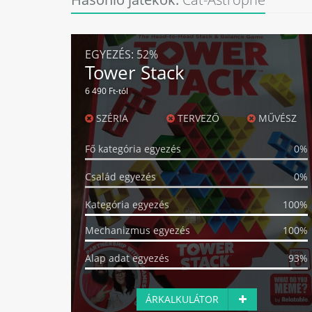
EGYEZÉS:
52%
Tower Stack
6 490 Ft-tól
SZÉRIA
TERVEZŐ
MŰVÉSZ
Fő kategória egyezés
0%
Család egyezés
0%
Kategória egyezés
100%
Mechanizmus egyezés
100%
Alap adat egyezés
93%
ÁRKALKULÁTOR