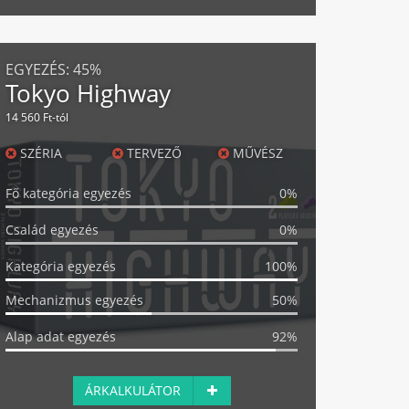
EGYEZÉS:
45%
Tokyo Highway
14 560 Ft-tól
SZÉRIA
TERVEZŐ
MŰVÉSZ
Fő kategória egyezés
0%
Család egyezés
0%
Kategória egyezés
100%
Mechanizmus egyezés
50%
Alap adat egyezés
92%
ÁRKALKULÁTOR