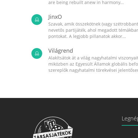
are being rebuilt anew in harmony...
JinxO
Szavak, amik összekötnek (vagy szétrobbant
nevetős partijáték, ahol megadott témákban 
pontokat. A legjobb pillanatok akkor...
Világrend
Alakítsátok át a világ nagyhatalmi viszonyait
miközben az Egyesült Államok globális bef
szereplők nagyhatalmi törekvései jelentősen
Legné