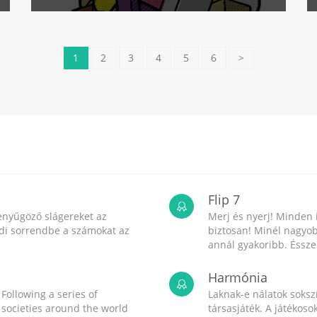
1
2
3
4
5
6
>
Flip 7
enyűgöző slágereket az
Merj és nyerj! Minden 
endi sorrendbe a számokat az
biztosan! Minél nagyob
annál gyakoribb. Ésszel
Harmónia
 Following a series of
Laknak-e nálatok sokszí
, societies around the world
társasjáték. A játékos