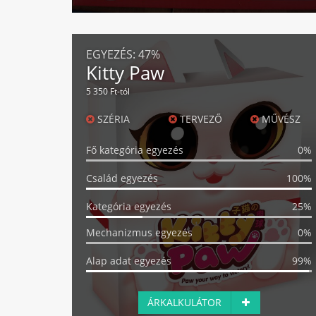
EGYEZÉS:
47%
Kitty Paw
5 350 Ft-tól
SZÉRIA
TERVEZŐ
MŰVÉSZ
Fő kategória egyezés
0%
Család egyezés
100%
Kategória egyezés
25%
Mechanizmus egyezés
0%
Alap adat egyezés
99%
ÁRKALKULÁTOR