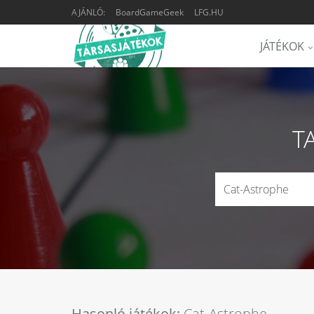
AJÁNLÓ:
BoardGameGeek
LFG.HU
JÁTÉKOK
T
Hasonló játékok:
Cat-Astrophe