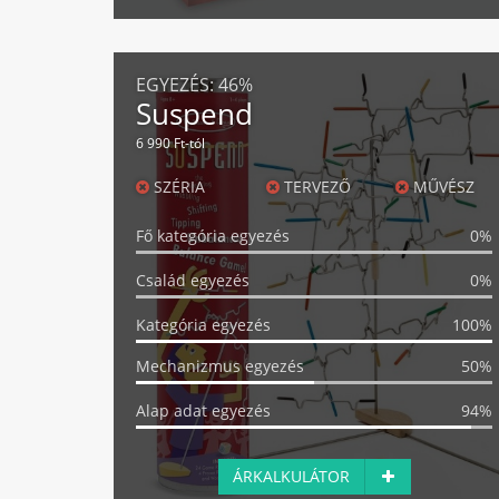
EGYEZÉS:
46%
Suspend
6 990 Ft-tól
SZÉRIA
TERVEZŐ
MŰVÉSZ
Fő kategória egyezés
0%
Család egyezés
0%
Kategória egyezés
100%
Mechanizmus egyezés
50%
Alap adat egyezés
94%
ÁRKALKULÁTOR