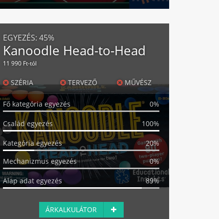
EGYEZÉS:
45%
Kanoodle Head-to-Head
11 990 Ft-tól
SZÉRIA
TERVEZŐ
MŰVÉSZ
Fő kategória egyezés
0%
Család egyezés
100%
Kategória egyezés
20%
Mechanizmus egyezés
0%
Alap adat egyezés
89%
ÁRKALKULÁTOR