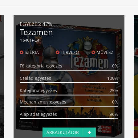
EGYEZÉS:
47%
Tezamen
4 646 Ft-tól
SZÉRIA
TERVEZŐ
MŰVÉSZ
Fő kategória egyezés
0%
Család egyezés
100%
Kategória egyezés
25%
Mechanizmus egyezés
0%
Alap adat egyezés
96%
ÁRKALKULÁTOR