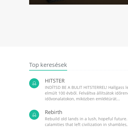
Top keresések
HITSTER
INDÍTSD BE A BULIT HITSTERREL! Hallgass l
elmúlt 100 évből. Felváltva állítsátok időr
idővonalatokon, miközben emléktúrát...
Rebirth
Rebuild old lands in a lush, hopeful future.
calamities that left civilization in shambles