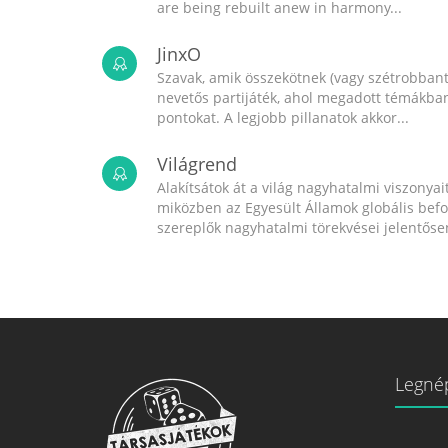
are being rebuilt anew in harmony...
JinxO
Szavak, amik összekötnek (vagy szétrobbant
nevetős partijáték, ahol megadott témákban 
pontokat. A legjobb pillanatok akkor...
Világrend
Alakítsátok át a világ nagyhatalmi viszonyait
miközben az Egyesült Államok globális bef
szereplők nagyhatalmi törekvései jelentősen
Legné