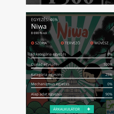
EGYEZÉS:
46%
Niwa
8 690 Ft-tól
SZÉRIA
TERVEZŐ
MŰVÉSZ
Fő kategória egyezés
0%
Család egyezés
100%
Kategória egyezés
25%
Mechanizmus egyezés
0%
Alap adat egyezés
90%
ÁRKALKULÁTOR