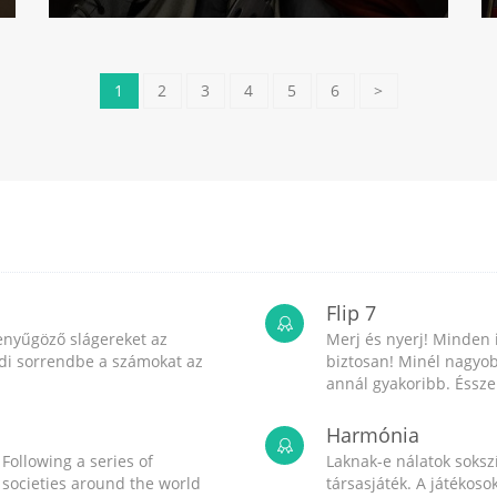
1
2
3
4
5
6
>
Flip 7
enyűgöző slágereket az
Merj és nyerj! Minden 
endi sorrendbe a számokat az
biztosan! Minél nagyob
annál gyakoribb. Ésszel
Harmónia
 Following a series of
Laknak-e nálatok sokszí
, societies around the world
társasjáték. A játékos