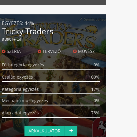
EGYEZÉS:
44%
Tricky Traders
8 390 Ft-tól
SZÉRIA
TERVEZŐ
MŰVÉSZ
Fő kategória egyezés
0%
Család egyezés
100%
Kategória egyezés
17%
Mechanizmus egyezés
0%
Alap adat egyezés
78%
ÁRKALKULÁTOR