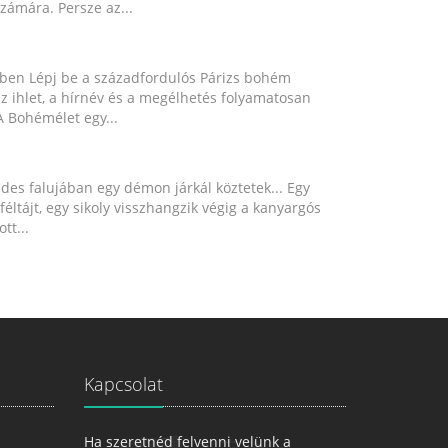
számára. Persze az...
ében Lépj be a századfordulós Párizs bohém
z ihlet, a hírnév és a megélhetés folyamatosan
 Bohémélet egy...
es falujában egy démon járkál köztetek... Egy
jféltájt, egy sikoly visszhangzik végig a kanyargós
tt...
Kapcsolat
Ha szeretnéd felvenni velünk a