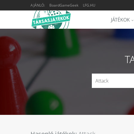
AJÁNLÓ:
BoardGameGeek
LFG.HU
JÁTÉKOK
T
Hasonló játékok:
Attack