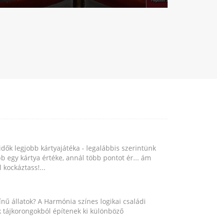
idők legjobb kártyajátéka - legalábbis szerintünk
b egy kártya értéke, annál több pontot ér... ám
 kockáztass!...
nű állatok? A Harmónia színes logikai családi
ok tájkorongokból építenek ki különböző