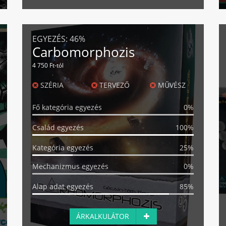
EGYEZÉS:
46%
Carbomorphozis
4 750 Ft-tól
SZÉRIA
TERVEZŐ
MŰVÉSZ
Fő kategória egyezés
0%
Család egyezés
100%
Kategória egyezés
25%
Mechanizmus egyezés
0%
Alap adat egyezés
85%
ÁRKALKULÁTOR