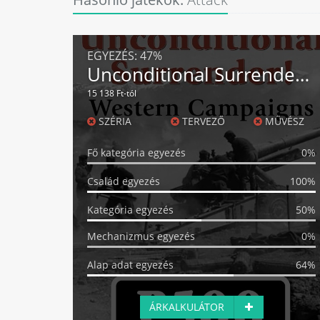
EGYEZÉS:
47%
Unconditional Surrender! Western Campaigns
15 138 Ft-tól
SZÉRIA
TERVEZŐ
MŰVÉSZ
Fő kategória egyezés
0%
Család egyezés
100%
Kategória egyezés
50%
Mechanizmus egyezés
0%
Alap adat egyezés
64%
ÁRKALKULÁTOR