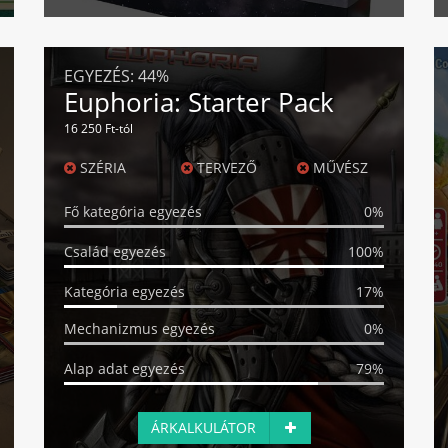
EGYEZÉS:
44%
Euphoria: Starter Pack
16 250 Ft-tól
SZÉRIA
TERVEZŐ
MŰVÉSZ
Fő kategória egyezés
0%
Család egyezés
100%
Kategória egyezés
17%
Mechanizmus egyezés
0%
Alap adat egyezés
79%
ÁRKALKULÁTOR