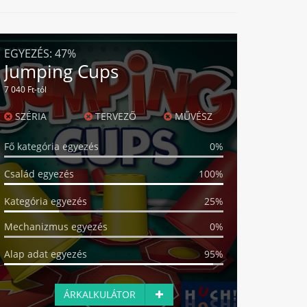
EGYEZÉS:
47%
Jumping Cups
7 040 Ft-tól
SZÉRIA
TERVEZŐ
MŰVÉSZ
Fő kategória egyezés
0%
Család egyezés
100%
Kategória egyezés
25%
Mechanizmus egyezés
0%
Alap adat egyezés
95%
ÁRKALKULÁTOR