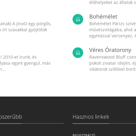
élőhelyeket az állatok 
Bohémélet
anak) A JinxO egy pörgős,
Bohémélet Párizs szív
írt szavakkal gyűjtötök
művészvilágába, ahol a
egymással versenyez. A
Véres Óratorony
! 2010-et írunk, és
Ravenswood Bluff csend
olyása egyre gyengül, más
pokoli zivatar idején, é
...
sikátorok szőlővel boríto
pszerűbb
Hasznos linkek
REGISZTRÁCIÓ