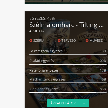
EGYEZÉS:
45%
Szélmalomharc - Tilting at Windmills
4 990 Ft-tól
SZÉRIA
TERVEZŐ
MŰVÉSZ
Fő kategória egyezés
0%
Család egyezés
100%
Kategória egyezés
17%
Mechanizmus egyezés
0%
Alap adat egyezés
86%
ÁRKALKULÁTOR