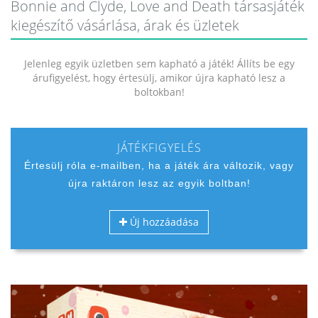
Bonnie and Clyde, Love and Death társasjáték
kiegészítő vásárlása, árak és üzletek
Jelenleg egyik üzletben sem kapható a játék! Állíts be egy
árufigyelést, hogy értesülj, amikor újra kapható lesz a
boltokban!
JÁTÉKFIGYELÉS
Értesülj róla e-mailben, ha a játék ára változik, vagy
újra raktáron lesz az egyik boltban!
Új hozzáadása