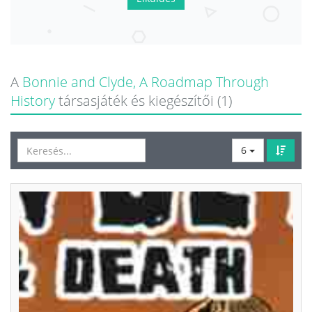
A
Bonnie and Clyde, A Roadmap Through
History
társasjáték és kiegészítői (1)
6