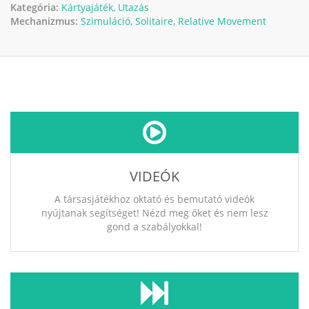
Kategória:
Kártyajáték
,
Utazás
Mechanizmus:
Szimuláció
,
Solitaire
,
Relative Movement
VIDEÓK
A társasjátékhoz oktató és bemutató videók
nyújtanak segítséget! Nézd meg őket és nem lesz
gond a szabályokkal!