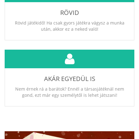
RÖVID
Rövid játékidő! Ha csak gyors játékra vágysz a munka
után, akkor ez a neked való!
AKÁR EGYEDÜL IS
Nem érnek rá a barátok? Ennél a társasjátéknál nem
gond, ezt már egy személytől is lehet játszani!