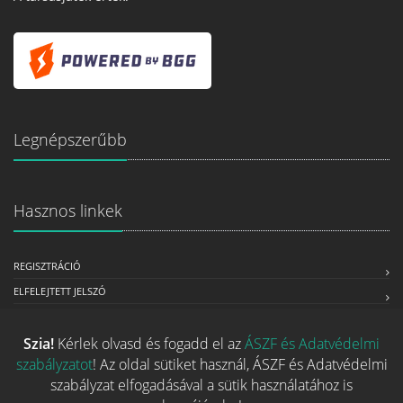
Legnépszerűbb
Hasznos linkek
REGISZTRÁCIÓ
ELFELEJTETT JELSZÓ
RÓLUNK
Szia!
Kérlek olvasd és fogadd el az
ÁSZF és Adatvédelmi
ÁSZF ÉS ADATVÉDELMI SZABÁLYZAT
szabályzatot
! Az oldal sütiket használ, ÁSZF és Adatvédelmi
ÜZLETEKNEK SZÁNT SZOLGÁLTATÁSOK
szabályzat elfogadásával a sütik használatához is
MÉDIAAJÁNLAT