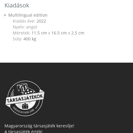
Kiadások
Multilingual edition
Kiadás éve:
2022
Nyelv: angol
Méretek:
11.5 cm
x
16.5 cm
x
2.5 cm
Súly:
400
kg
Magyarország társasjáték keresője!
A társasjáték érték!