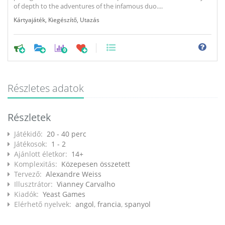
of depth to the adventures of the infamous duo....
Kártyajáték
,
Kiegészítő
,
Utazás
0
Részletes adatok
Részletek
Játékidő:
20 - 40 perc
Játékosok:
1 - 2
Ajánlott életkor:
14+
Komplexitás:
Közepesen összetett
Tervező:
Alexandre Weiss
Illusztrátor:
Vianney Carvalho
Kiadók:
Yeast Games
Elérhető nyelvek:
angol
,
francia
,
spanyol