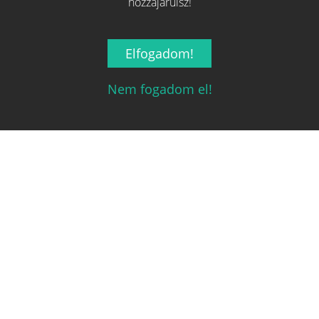
hozzájárulsz!
Kapcsolat
Elfogadom!
Ha szeretnéd felvenni velünk a kapcsolatot nyugodtan írj egy
Nem fogadom el!
e-mailt!
Email:
info@tarsasjatekok.com
2026 © Minden jog fenntarva.
A játékokhoz kapcsolódó adatok
és indexképek jelentős része a
BoardGameGeek
oldaláról
származnak!