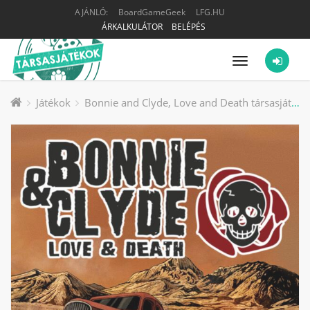
AJÁNLÓ:
BoardGameGeek
LFG.HU
ÁRKALKULÁTOR
BELÉPÉS
Menü
Játékok
Bonnie and Clyde, Love and Death társasjáték kiegészítő