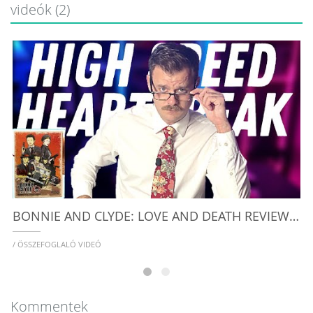
videók (2)
/
BONNIE AND CLYDE: LOVE AND DEATH REVIEW | SOLO BOARD GAMES ON KICKSTARTER
/ ÖSSZEFOGLALÓ VIDEÓ
Kommentek