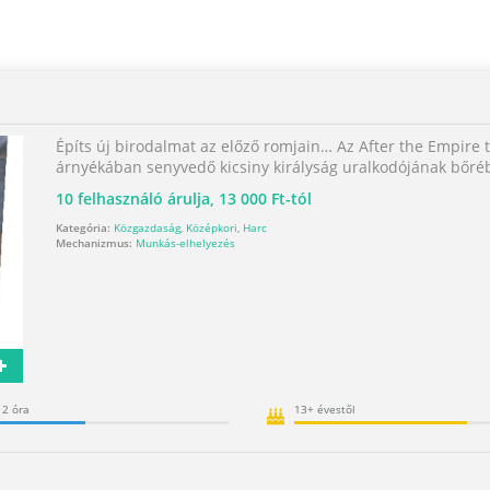
Építs új birodalmat az előző romjain… Az After the Empire
árnyékában senyvedő kicsiny királyság uralkodójának bőréb
10
felhasználó árulja,
13 000 Ft-tól
Kategória:
Közgazdaság
,
Középkori
,
Harc
Mechanizmus:
Munkás-elhelyezés
- 2 óra
13+ évestől