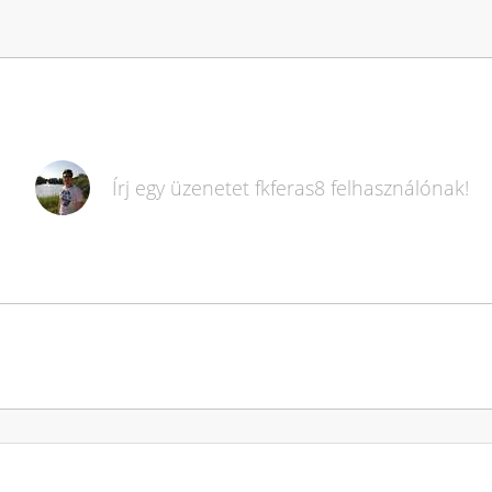
Írj egy üzenetet
fkferas8
felhasználónak!