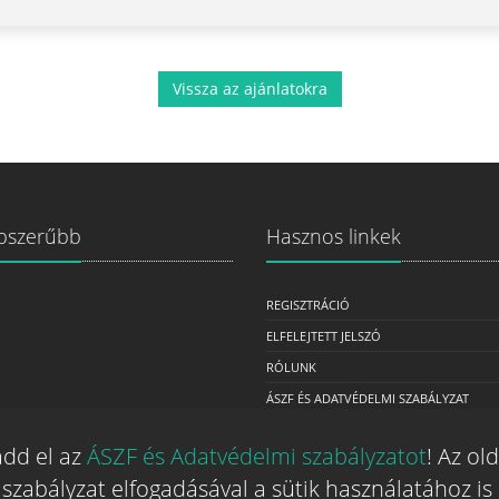
Vissza az ajánlatokra
pszerűbb
Hasznos linkek
REGISZTRÁCIÓ
ELFELEJTETT JELSZÓ
RÓLUNK
ÁSZF ÉS ADATVÉDELMI SZABÁLYZAT
ÜZLETEKNEK SZÁNT SZOLGÁLTATÁSOK
add el az
ÁSZF és Adatvédelmi szabályzatot
! Az ol
MÉDIAAJÁNLAT
szabályzat elfogadásával a sütik használatához is 