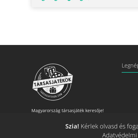
Legné
Magyarország társasjáték keresője!
A társasjáték érték!
Szia!
Kérlek olvasd és fog
Adatvédelmi 