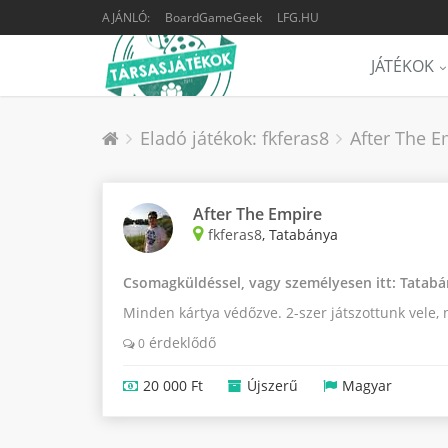
AJÁNLÓ:
BoardGameGeek
LFG.HU
JÁTÉKOK
Eladó játékok: fkferas8
After The E
After The Empire
fkferas8
, Tatabánya
Csomagküldéssel, vagy személyesen itt: Tatabán
Minden kártya védőzve. 2-szer játszottunk vele,
érdeklődő
0
20 000 Ft
Újszerű
Magyar