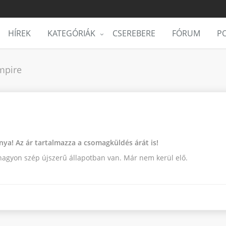
HÍREK
KATEGÓRIÁK
CSEREBERE
FÓRUM
PO
mpire
ya! Az ár tartalmazza a csomagküldés árát is!
 nagyon szép újszerű állapotban van. Már nem kerül elő.