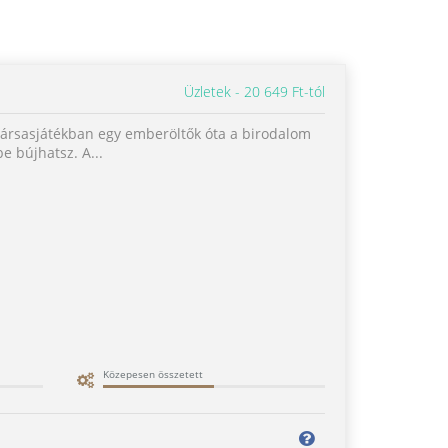
Üzletek
20 649 Ft-tól
 társasjátékban egy emberöltők óta a birodalom
e bújhatsz. A...
Közepesen összetett